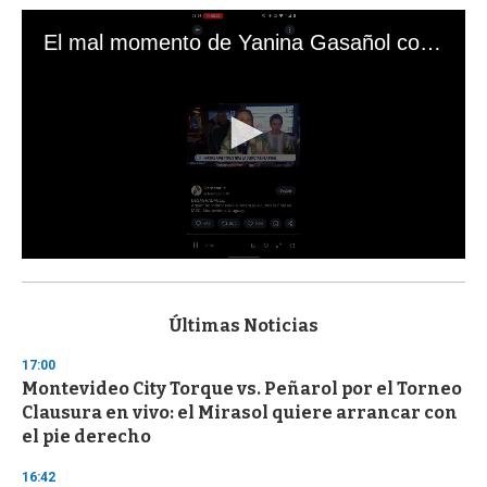
El mal momento de Yanina Gasañol con un hincha argentino en "Subrayado"
0
s
e
c
Últimas Noticias
o
n
17:00
d
Montevideo City Torque vs. Peñarol por el Torneo
s
o
Clausura en vivo: el Mirasol quiere arrancar con
f
el pie derecho
3
3
s
16:42