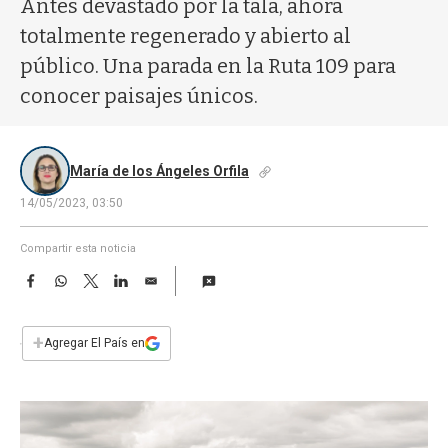
Antes devastado por la tala, ahora
a
totalmente regenerado y abierto al
público. Una parada en la Ruta 109 para
conocer paisajes únicos.
María de los Ángeles Orfila
14/05/2023, 03:50
Compartir esta noticia
F
W
T
L
E
a
h
w
i
m
c
a
i
n
a
e
t
t
k
i
+
Agregar El País en
b
s
t
e
l
o
A
e
d
o
p
r
I
k
p
n