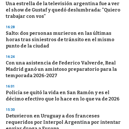
e
Una estrella de la televisión argentina fue a ver
c
el show de Gustaf y quedó deslumbrada: "Quiero
o
n
trabajar con vos"
d
s
16:28
Salto: dos personas murieron en las últimas
horas tras siniestros de tránsito en el mismo
punto de la ciudad
16:24
Con una asistencia de Federico Valverde, Real
Madrid ganó un amistoso preparatorio para la
temporada 2026-2027
16:01
Policía se quitó la vida en San Ramón y es el
décimo efectivo que lo hace en lo que va de 2026
15:30
Detuvieron en Uruguay a dos franceses
requeridos por Interpol Argentina por intentar
enviar droga a Europa