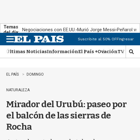
Temas
Negociaciones con EE.UU.
Murió Jorge Messi
Peñarol vs
del día:
Suscribite al 50% OFF
Ingresar
M
e
Últimas Noticias
Información
El País +
Ovación
TV Show
n
M
u
o
s
t
EL PAÍS
DOMINGO
r
a
NATURALEZA
r
b
Mirador del Urubú: paseo por
�
s
el balcón de las sierras de
q
u
Rocha
e
d