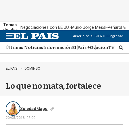
Temas
Negociaciones con EE.UU.
Murió Jorge Messi
Peñarol vs
del día:
Suscribite al 50% OFF
Ingresar
M
e
Últimas Noticias
Información
El País +
Ovación
TV Show
n
M
u
o
s
t
EL PAÍS
DOMINGO
r
a
Lo que no mata, fortalece
r
b
�
s
q
Soledad Gago
u
20/05/2018, 05:00
e
d