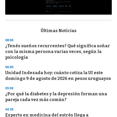
0
s
e
c
Últimas Noticias
o
n
08:00
d
¿Tenés sueños recurrentes? Qué significa soñar
s
o
con la misma persona varias veces, según la
f
psicología
3
3
s
06:00
e
Unidad Indexada hoy: cuánto cotiza la UI este
c
domingo 9 de agosto de 2026 en pesos uruguayos
o
n
d
05:00
s
¿Por qué la diabetes y la depresión forman una
pareja cada vez más común?
04:30
Experto en medicina del estrés llega a