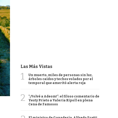
Las Más Vistas
1
Un muerto, miles de personas sin luz,
árboles caídos y techos volados por el
temporal que ameritó alerta roja
2
"¡Volvé a Adeom!": el filoso comentario de
Yesty Prieto a Valeria Ripoll en plena
Cena de Famosos
El ministro de Ganadería, Alfredo Fratti,