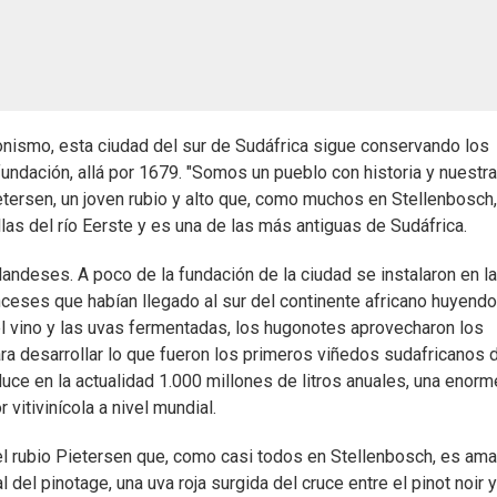
ronismo, esta ciudad del sur de Sudáfrica sigue conservando los
ndación, allá por 1679. "Somos un pueblo con historia y nuestra
tersen, un joven rubio y alto que, como muchos en Stellenbosch
las del río Eerste y es una de las más antiguas de Sudáfrica.
landeses. A poco de la fundación de la ciudad se instalaron en la
nceses que habían llegado al sur del continente africano huyendo
el vino y las uvas fermentadas, los hugonotes aprovecharon los
ra desarrollar lo que fueron los primeros viñedos sudafricanos d
duce en la actualidad 1.000 millones de litros anuales, una enorm
vitivinícola a nivel mundial.
o el rubio Pietersen que, como casi todos en Stellenbosch, es am
del pinotage, una uva roja surgida del cruce entre el pinot noir y