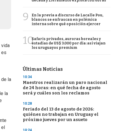
década y Livramento explota con obras
9
En la previa a discurso de Lacalle Pou,
blancos se enfrascan en polémica
interna sobre qué oposición ejercer
10
Safaris privados, auroras boreales y
estadías de US$ 3.000 por día: así viajan
 vida
los uruguayos premium
, es
Últimas Noticias
10:34
 de la
Maestros realizarán un paro nacional
de 24 horas: en qué fecha de agosto
será y cuáles son los reclamos
e la
e
10:28
Feriado del 13 de agosto de 2026:
quiénes no trabajan en Uruguay el
próximo jueves por un asueto
ante
 el
10:24