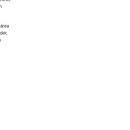
n
 área
der,
s