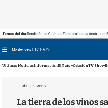
Temas del día:
Rendición de Cuentas
Temporal causa destrozos
Montevideo, T 10° H 67%
M
e
n
u
Últimas Noticias
Información
El País +
Ovación
TV Show
B
EL PAÍS
DOMINGO
La tierra de los vinos s