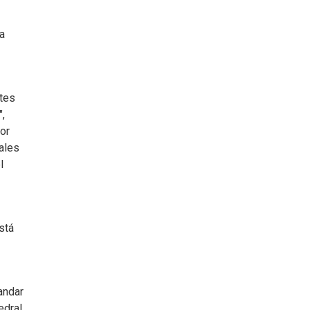
a
ntes
",
or
ales
l
stá
andar
edral,