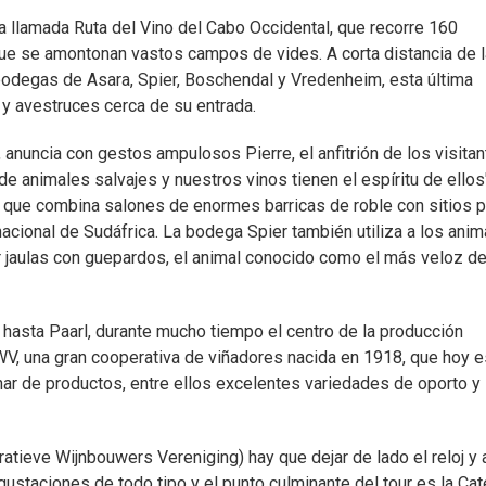
 la llamada Ruta del Vino del Cabo Occidental, que recorre 160
 que se amontonan vastos campos de vides. A corta distancia de l
 bodegas de Asara, Spier, Boschendal y Vredenheim, esta última
 y avestruces cerca de su entrada.
, anuncia con gestos ampulosos Pierre, el anfitrión de los visita
e animales salvajes y nuestros vinos tienen el espíritu de ellos
ga que combina salones de enormes barricas de roble con sitios p
cional de Sudáfrica. La bodega Spier también utiliza a los anim
ar jaulas con guepardos, el animal conocido como el más veloz de
a hasta Paarl, durante mucho tiempo el centro de la producción
KWV, una gran cooperativa de viñadores nacida en 1918, que hoy e
r de productos, entre ellos excelentes variedades de oporto y
tieve Wijnbouwers Vereniging) hay que dejar de lado el reloj y 
gustaciones de todo tipo y el punto culminante del tour es la Cat