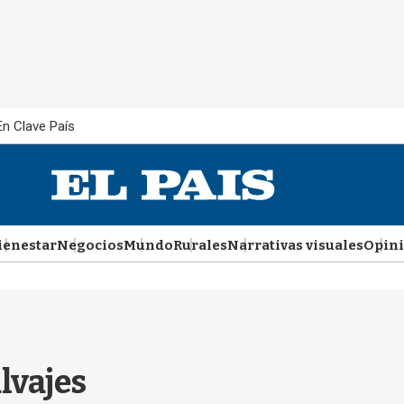
En Clave País
ienestar
Negocios
Mundo
Rurales
Narrativas visuales
Opin
alvajes