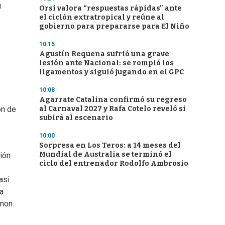
u
Orsi valora “respuestas rápidas” ante
el ciclón extratropical y reúne al
gobierno para prepararse para El Niño
10:15
Agustín Requena sufrió una grave
lesión ante Nacional: se rompió los
ligamentos y siguió jugando en el GPC
10:08
Agarrate Catalina confirmó su regreso
al Carnaval 2027 y Rafa Cotelo reveló si
ón de
subirá al escenario
10:00
Sorpresa en Los Teros: a 14 meses del
Mundial de Australia se terminó el
ión
ciclo del entrenador Rodolfo Ambrosio
asi
la
gnon