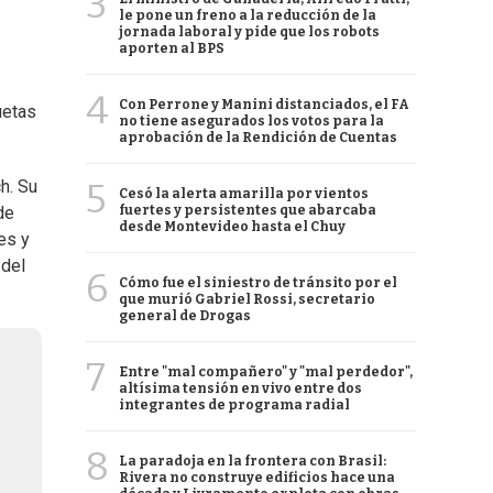
3
le pone un freno a la reducción de la
jornada laboral y pide que los robots
aporten al BPS
4
Con Perrone y Manini distanciados, el FA
uetas
no tiene asegurados los votos para la
aprobación de la Rendición de Cuentas
5
h. Su
Cesó la alerta amarilla por vientos
fuertes y persistentes que abarcaba
de
desde Montevideo hasta el Chuy
es y
 del
6
Cómo fue el siniestro de tránsito por el
que murió Gabriel Rossi, secretario
general de Drogas
7
Entre "mal compañero" y "mal perdedor",
altísima tensión en vivo entre dos
integrantes de programa radial
8
La paradoja en la frontera con Brasil:
Rivera no construye edificios hace una