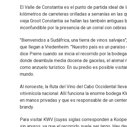
El Valle de Constantia es el punto de partida ideal de
kilómetros de carreteras orilladas a serranías en las
vieja Groot Constantia se hallan las también antiguas
inconfundible por la presencia de un corral con cebras
"Bienvenidos a Sudáfrica, una tierra de vinos salvajes"
que llegan a Vredenheim. "Nuestro país es un paraíso d
dice Pierre cuando se inicia el recorrido por la bode
donde deambula media docena de gacelas, el animal na
como anzuelo turístico. En su predio es posible visit
mundo.
Al noroeste, la Ruta del Vino del Cabo Occidental llev
vitivinícola nacional. Allí funciona la enorme bodega 
en manos privadas y que es responsable de un centena
brandy.
Para visitar KWV (cuyas siglas corresponden a Koöpera
sin apuros, ya que el recorrido suele ser largo. Hay de