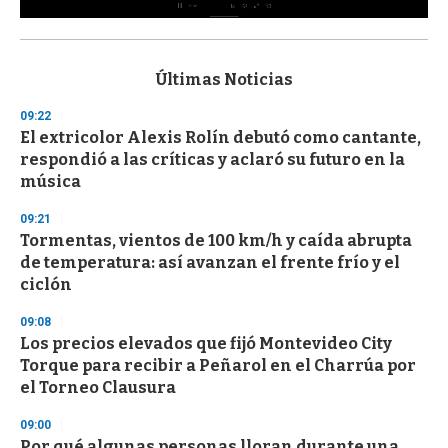
0
s
e
c
Últimas Noticias
o
n
09:22
d
El extricolor Alexis Rolín debutó como cantante,
s
o
respondió a las críticas y aclaró su futuro en la
f
música
3
3
s
09:21
e
Tormentas, vientos de 100 km/h y caída abrupta
c
de temperatura: así avanzan el frente frío y el
o
n
ciclón
d
s
09:08
Los precios elevados que fijó Montevideo City
Torque para recibir a Peñarol en el Charrúa por
el Torneo Clausura
09:00
Por qué algunas personas lloran durante una