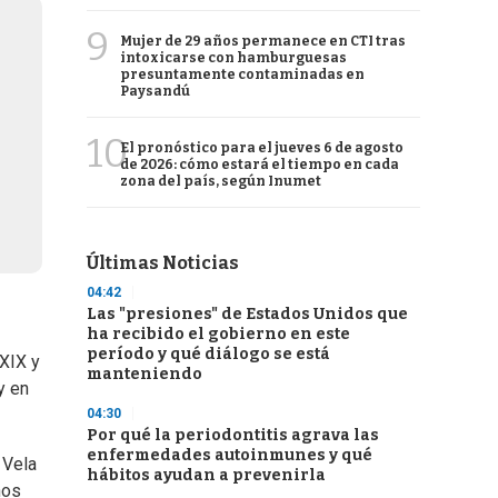
9
Mujer de 29 años permanece en CTI tras
intoxicarse con hamburguesas
presuntamente contaminadas en
Paysandú
10
El pronóstico para el jueves 6 de agosto
de 2026: cómo estará el tiempo en cada
zona del país, según Inumet
Últimas Noticias
04:42
Las "presiones" de Estados Unidos que
ha recibido el gobierno en este
período y qué diálogo se está
 XIX y
manteniendo
y en
04:30
Por qué la periodontitis agrava las
enfermedades autoinmunes y qué
 Vela
hábitos ayudan a prevenirla
nos