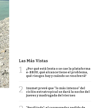
Las Más Vistas
1
¿Por qué está lenta o se cae la plataforma
e-BROU, qué alcance tiene el problema,
qué riesgos hay y cuándo se resolverá?
2
Inumet prevé que "lo más intenso" del
ciclón extratropical se dará la noche del
jueves y madrugada del viernes
"Perdí todo": el conmovedor pedido de