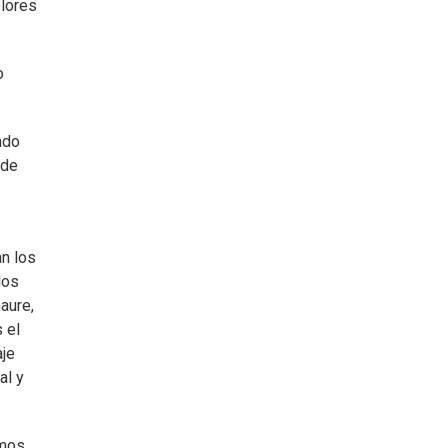
olores
o
ndo
 de
an los
los
aure,
 el
aje
al y
amos