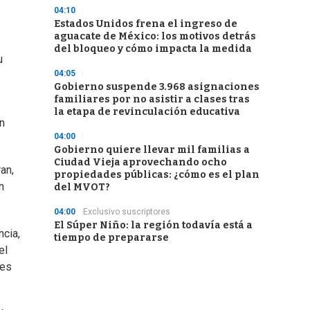
04:10
Estados Unidos frena el ingreso de
aguacate de México: los motivos detrás
del bloqueo y cómo impacta la medida
u
04:05
Gobierno suspende 3.968 asignaciones
familiares por no asistir a clases tras
la etapa de revinculación educativa
n
04:00
Gobierno quiere llevar mil familias a
Ciudad Vieja aprovechando ocho
an,
propiedades públicas: ¿cómo es el plan
n
del MVOT?
04:00
Exclusivo suscriptores
El Súper Niño: la región todavía está a
ncia,
tiempo de prepararse
el
res