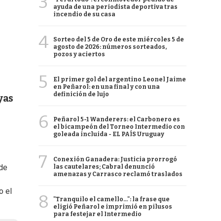
3
ayuda de una periodista deportiva tras
incendio de su casa
4
Sorteo del 5 de Oro de este miércoles 5 de
agosto de 2026: números sorteados,
pozos y aciertos
5
El primer gol del argentino Leonel Jaime
en Peñarol: en una final y con una
definición de lujo
yas
6
Peñarol 5-1 Wanderers: el Carbonero es
el bicampeón del Torneo Intermedio con
goleada incluida - EL PAÍS Uruguay
7
Conexión Ganadera: Justicia prorrogó
 de
las cautelares; Cabral denunció
amenazas y Carrasco reclamó traslados
o el
8
"Tranquilo el camello...": la frase que
eligió Peñarol e imprimió en pilusos
para festejar el Intermedio