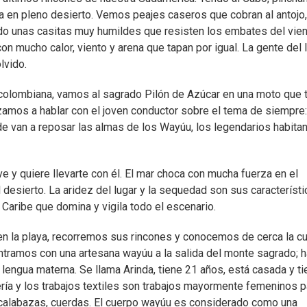
ta en pleno desierto. Vemos peajes caseros que cobran al antojo
do unas casitas muy humildes que resisten los embates del vien
n mucho calor, viento y arena que tapan por igual. La gente del 
lvido.
pa colombiana, vamos al sagrado Pilón de Azúcar en una moto que 
zamos a hablar con el joven conductor sobre el tema de siempre:
nde van a reposar las almas de los Wayúu, los legendarios habita
e y quiere llevarte con él. El mar choca con mucha fuerza en el
 desierto. La aridez del lugar y la sequedad son sus característ
Caribe que domina y vigila todo el escenario.
 la playa, recorremos sus rincones y conocemos de cerca la cu
ramos con una artesana wayúu a la salida del monte sagrado; h
lengua materna. Se llama Arinda, tiene 21 años, está casada y ti
rería y los trabajos textiles son trabajos mayormente femeninos p
 calabazas, cuerdas. El cuerpo wayúu es considerado como una