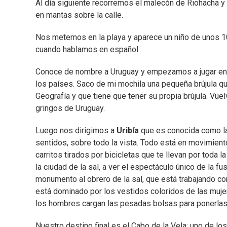
Al día siguiente recorremos el malecón de Riohacha y
en mantas sobre la calle.
Nos metemos en la playa y aparece un niño de unos 1
cuando hablamos en español.
Conoce de nombre a Uruguay y empezamos a jugar en 
los países. Saco de mi mochila una pequeña brújula q
Geografía y que tiene que tener su propia brújula. V
gringos de Uruguay.
Luego nos dirigimos a
Uribía
que es conocida como la
sentidos, sobre todo la vista. Todo está en movimiento:
carritos tirados por bicicletas que te llevan por toda
la ciudad de la sal, a ver el espectáculo único de la f
monumento al obrero de la sal, que está trabajando co
está dominado por los vestidos coloridos de las mujer
los hombres cargan las pesadas bolsas para ponerlas
Nuestro destino final es el Cabo de la Vela: uno de l