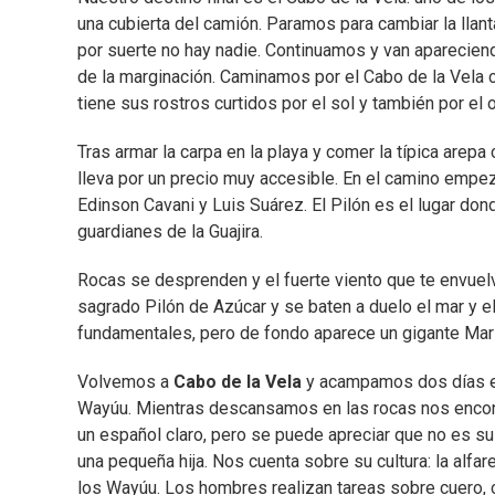
una cubierta del camión. Paramos para cambiar la llan
por suerte no hay nadie. Continuamos y van aparecien
de la marginación. Caminamos por el Cabo de la Vela co
tiene sus rostros curtidos por el sol y también por el o
Tras armar la carpa en la playa y comer la típica are
lleva por un precio muy accesible. En el camino empe
Edinson Cavani y Luis Suárez. El Pilón es el lugar do
guardianes de la Guajira.
Rocas se desprenden y el fuerte viento que te envuelv
sagrado Pilón de Azúcar y se baten a duelo el mar y el
fundamentales, pero de fondo aparece un gigante Mar 
Volvemos a
Cabo de la Vela
y acampamos dos días en
Wayúu. Mientras descansamos en las rocas nos encont
un español claro, pero se puede apreciar que no es su 
una pequeña hija. Nos cuenta sobre su cultura: la alfa
los Wayúu. Los hombres realizan tareas sobre cuero,