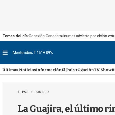
Temas del día:
Conexión Ganadera
Inumet advierte por ciclón extr
Montevideo, T 15° H 89%
M
e
n
u
Últimas Noticias
Información
El País +
Ovación
TV Show
B
EL PAÍS
DOMINGO
La Guajira, el último 