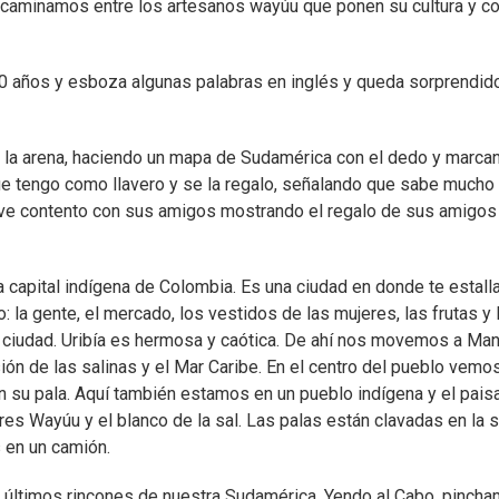
 caminamos entre los artesanos wayúu que ponen su cultura y c
0 años y esboza algunas palabras en inglés y queda sorprendid
la arena, haciendo un mapa de Sudamérica con el dedo y marca
ue tengo como llavero y se la regalo, señalando que sabe mucho
uelve contento con sus amigos mostrando el regalo de sus amigos
 capital indígena de Colombia. Es una ciudad en donde te estall
 la gente, el mercado, los vestidos de las mujeres, las frutas y 
 la ciudad. Uribía es hermosa y caótica. De ahí nos movemos a Man
usión de las salinas y el Mar Caribe. En el centro del pueblo vemos
n su pala. Aquí también estamos en un pueblo indígena y el pais
es Wayúu y el blanco de la sal. Las palas están clavadas en la s
 en un camión.
os últimos rincones de nuestra Sudamérica. Yendo al Cabo, pinch