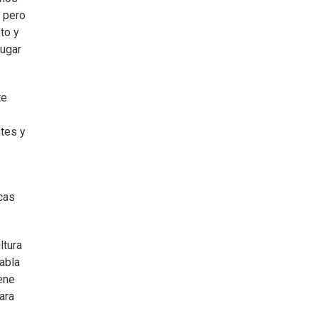
, pero
to y
lugar
te
ntes y
icas
ltura
abla
ene
ara