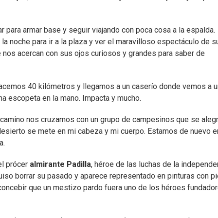
ar para armar base y seguir viajando con poca cosa a la espalda.
 noche para ir a la plaza y ver el maravilloso espectáculo de s
 nos acercan con sus ojos curiosos y grandes para saber de
. Hacemos 40 kilómetros y llegamos a un caserío donde vemos a u
na escopeta en la mano. Impacta y mucho.
 el camino nos cruzamos con un grupo de campesinos que se alegr
l desierto se mete en mi cabeza y mi cuerpo. Estamos de nuevo e
a.
l prócer
almirante Padilla
, héroe de las luchas de la independe
uiso borrar su pasado y aparece representado en pinturas con pi
an concebir que un mestizo pardo fuera uno de los héroes fundado