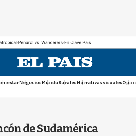
atropical
Peñarol vs. Wanderers
En Clave País
ienestar
Negocios
Mundo
Rurales
Narrativas visuales
Opin
rincón de Sudamérica