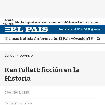
Temas
Alerta roja
Preocupaciones en INR
Bañados de Carrasco
del día:
Suscribite al 50% OFF
Ingresar
M
e
Últimas Noticias
Información
El País +
Ovación
TV Show
n
M
u
o
s
t
EL PAÍS
DOMINGO
r
a
Ken Follett: ficción en la
r
b
Historia
�
s
q
u
05/04/2015, 04:35
e
d
Compartir esta noticia