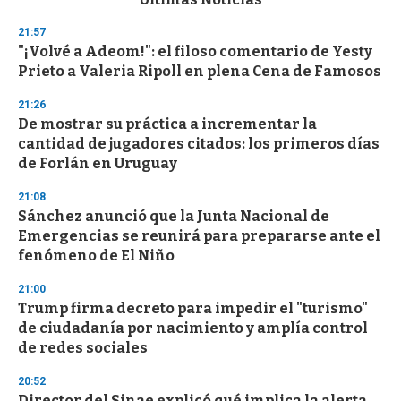
o
n
21:57
d
"¡Volvé a Adeom!": el filoso comentario de Yesty
s
o
Prieto a Valeria Ripoll en plena Cena de Famosos
f
3
21:26
3
s
De mostrar su práctica a incrementar la
e
cantidad de jugadores citados: los primeros días
c
de Forlán en Uruguay
o
n
d
21:08
s
Sánchez anunció que la Junta Nacional de
Emergencias se reunirá para prepararse ante el
fenómeno de El Niño
21:00
Trump firma decreto para impedir el "turismo"
de ciudadanía por nacimiento y amplía control
de redes sociales
20:52
Director del Sinae explicó qué implica la alerta