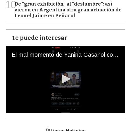
10
De “gran exhibición” al “deslumbre”: así
vieron en Argentina otra gran actuación de
Leonel Jaime en Peñarol
Te puede interesar
El mal momento de Yanina Gasañol con un hincha argentino en "Subrayado"
0
s
e
c
Últimas Noticias