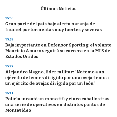
e
c
Últimas Noticias
o
n
15:55
d
Gran parte del país bajo alerta naranja de
s
o
Inumet por tormentas muy fuertes y severas
f
3
15:37
3
s
Baja importante en Defensor Sporting: el volante
e
Mauricio Amaro seguirá su carrera en la MLS de
c
Estados Unidos
o
n
d
15:29
s
Alejandro Magno, líder militar: "No temo a un
ejército de leones dirigido por una oveja; temo a
un ejército de ovejas dirigido por un león"
15:11
Policía incautó un mono tití y cinco caballos tras
una serie de operativos en distintos puntos de
Montevideo