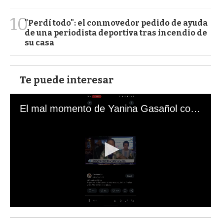
10
"Perdí todo": el conmovedor pedido de ayuda
de una periodista deportiva tras incendio de
su casa
Te puede interesar
El mal momento de Yanina Gasañol con un hincha argentino en "Subrayado"
0
s