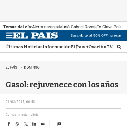
Temas del día:
Alerta naranja
Murió Gabriel Rossi
En Clave País
Suscribite al 50% OFF
Ingresar
M
e
Últimas Noticias
Información
El País +
Ovación
TV Show
n
M
u
o
s
t
EL PAÍS
DOMINGO
r
a
Gasol: rejuvenece con los años
r
b
�
s
01/02/2015, 06:43
q
u
Compartir esta noticia
e
F
W
T
L
E
d