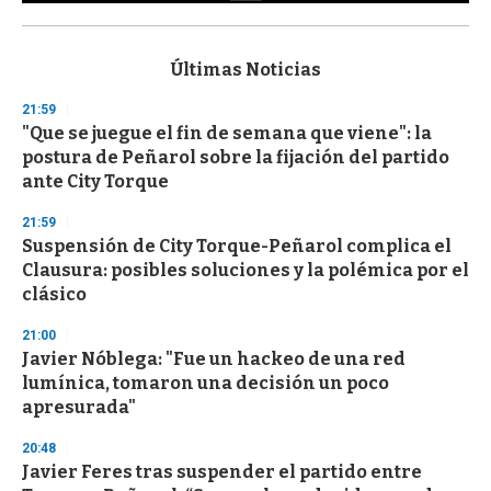
0
s
e
c
Últimas Noticias
o
n
21:59
d
"Que se juegue el fin de semana que viene": la
s
o
postura de Peñarol sobre la fijación del partido
f
ante City Torque
3
3
s
21:59
e
Suspensión de City Torque-Peñarol complica el
c
Clausura: posibles soluciones y la polémica por el
o
n
clásico
d
s
21:00
Javier Nóblega: "Fue un hackeo de una red
lumínica, tomaron una decisión un poco
apresurada"
20:48
Javier Feres tras suspender el partido entre