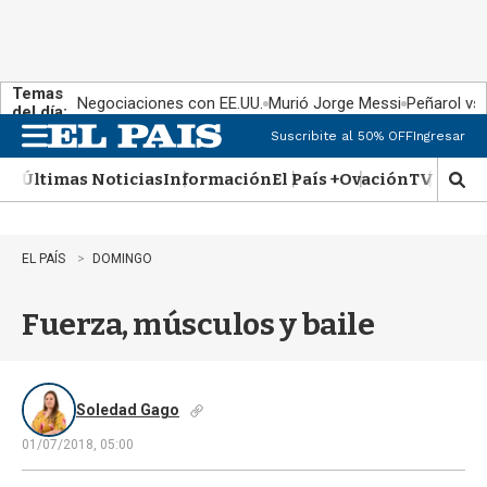
Temas
Negociaciones con EE.UU.
Murió Jorge Messi
Peñarol vs
del día:
Suscribite al 50% OFF
Ingresar
M
e
Últimas Noticias
Información
El País +
Ovación
TV Show
n
M
u
o
s
t
EL PAÍS
DOMINGO
r
a
Fuerza, músculos y baile
r
b
�
s
q
Soledad Gago
u
01/07/2018, 05:00
e
d