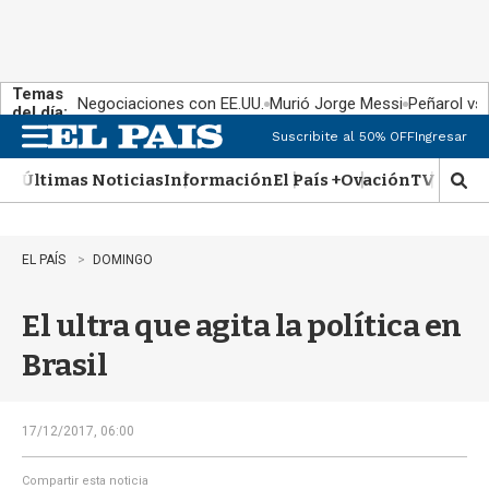
Temas
Negociaciones con EE.UU.
Murió Jorge Messi
Peñarol vs
del día:
Suscribite al 50% OFF
Ingresar
M
e
Últimas Noticias
Información
El País +
Ovación
TV Show
n
M
u
o
s
t
EL PAÍS
DOMINGO
r
a
El ultra que agita la política en
r
b
Brasil
�
s
q
u
17/12/2017, 06:00
e
d
Compartir esta noticia