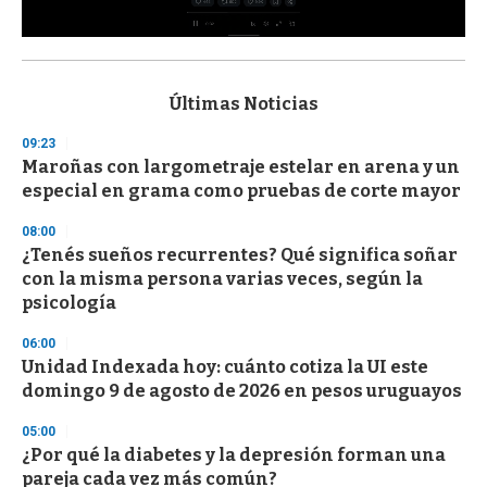
0
s
e
c
Últimas Noticias
o
n
09:23
d
Maroñas con largometraje estelar en arena y un
s
o
especial en grama como pruebas de corte mayor
f
3
08:00
3
s
¿Tenés sueños recurrentes? Qué significa soñar
e
con la misma persona varias veces, según la
c
psicología
o
n
d
06:00
s
Unidad Indexada hoy: cuánto cotiza la UI este
domingo 9 de agosto de 2026 en pesos uruguayos
05:00
¿Por qué la diabetes y la depresión forman una
pareja cada vez más común?