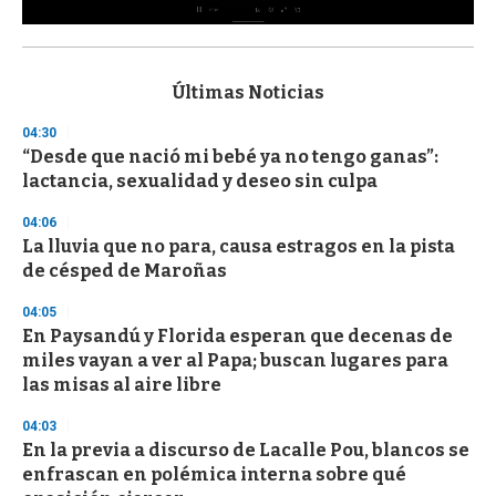
0
s
e
c
Últimas Noticias
o
n
04:30
d
“Desde que nació mi bebé ya no tengo ganas”:
s
o
lactancia, sexualidad y deseo sin culpa
f
3
04:06
3
s
La lluvia que no para, causa estragos en la pista
e
de césped de Maroñas
c
o
04:05
n
d
En Paysandú y Florida esperan que decenas de
s
miles vayan a ver al Papa; buscan lugares para
las misas al aire libre
04:03
En la previa a discurso de Lacalle Pou, blancos se
enfrascan en polémica interna sobre qué