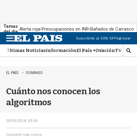
Temas
Alerta roja
Preocupaciones en INR
Bañados de Carrasco
del día:
Suscribite al 50% OFF
Ingresar
M
e
Últimas Noticias
Información
El País +
Ovación
TV Show
n
M
u
o
s
t
EL PAÍS
DOMINGO
r
a
Cuánto nos conocen los
r
b
algoritmos
�
s
q
u
20/05/2018, 05:00
e
d
Compartir esta noticia