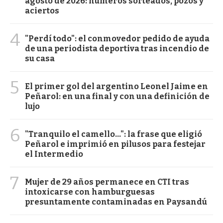
agosto de 2026: números sorteados, pozos y
aciertos
4
"Perdí todo": el conmovedor pedido de ayuda
de una periodista deportiva tras incendio de
su casa
5
El primer gol del argentino Leonel Jaime en
Peñarol: en una final y con una definición de
lujo
6
"Tranquilo el camello...": la frase que eligió
Peñarol e imprimió en pilusos para festejar
el Intermedio
7
Mujer de 29 años permanece en CTI tras
intoxicarse con hamburguesas
presuntamente contaminadas en Paysandú