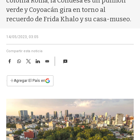
colonia Roma, la Condesa es un pulmón
a
verde y Coyoacán gira en torno al
recuerdo de Frida Khalo y su casa-museo.
14/05/2023, 03:05
Compartir esta noticia
F
W
T
L
E
a
h
w
i
m
c
a
i
n
a
e
t
t
k
i
+
Agregar El País en
b
s
t
e
l
o
A
e
d
o
p
r
I
k
p
n