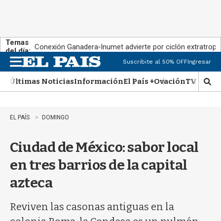
Temas
Conexión Ganadera
Inumet advierte por ciclón extratropi
del día:
Suscribite al 50% OFF
Ingresar
M
e
Últimas Noticias
Información
El País +
Ovación
TV Show
n
M
u
o
s
t
EL PAÍS
DOMINGO
r
a
Ciudad de México: sabor local
r
b
en tres barrios de la capital
�
s
azteca
q
u
e
Reviven las casonas antiguas en la
d