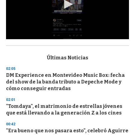
0
s
e
c
Últimas Noticias
o
n
02:05
d
DM Experience en Montevideo Music Box: fecha
s
o
del show de la banda tributo a Depeche Mode y
f
cómo conseguir entradas
3
3
s
02:01
e
"Tomdaya", el matrimonio de estrellas jóvenes
c
que está llevando a la generación Z a los cines
o
n
d
00:42
s
"Era bueno que nos pasara esto", celebró Aguirre