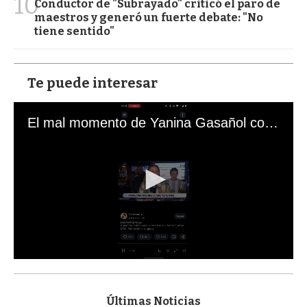
10
Conductor de "Subrayado" criticó el paro de
maestros y generó un fuerte debate: "No
tiene sentido"
Te puede interesar
El mal momento de Yanina Gasañol con un hincha argentino en "Subrayado"
0
s
e
c
Últimas Noticias