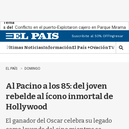
Tema
s del
Conflicto en el puerto
Explotaron cajero en Parque Miramar
día:
Suscribite al 50% OFF
Ingresar
M
e
Últimas Noticias
Información
El País +
Ovación
TV Show
n
M
u
o
s
t
EL PAÍS
DOMINGO
r
a
Al Pacino a los 85: del joven
r
b
rebelde al ícono inmortal de
�
s
Hollywood
q
u
e
El ganador del Oscar celebra su legado
d