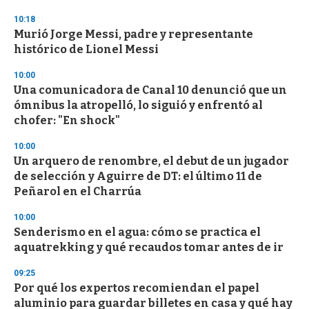
o
n
10:18
d
Murió Jorge Messi, padre y representante
s
o
histórico de Lionel Messi
f
3
10:00
3
s
Una comunicadora de Canal 10 denunció que un
e
ómnibus la atropelló, lo siguió y enfrentó al
c
chofer: "En shock"
o
n
d
10:00
s
Un arquero de renombre, el debut de un jugador
de selección y Aguirre de DT: el último 11 de
Peñarol en el Charrúa
10:00
Senderismo en el agua: cómo se practica el
aquatrekking y qué recaudos tomar antes de ir
09:25
Por qué los expertos recomiendan el papel
aluminio para guardar billetes en casa y qué hay