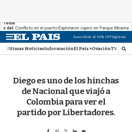
Tema
s del
Conflicto en el puerto
Explotaron cajero en Parque Miramar
día:
M
Suscribite al 50% OFF
Ingresar
e
n
Últimas Noticias
Información
El País +
Ovación
TV Show
M
u
o
s
t
r
Diego es uno de los hinchas
a
r
de Nacional que viajó a
b
�
Colombia para ver el
s
q
partido por Libertadores.
u
e
d
F
W
T
L
E