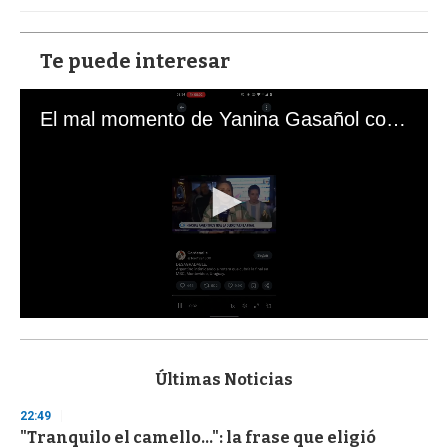
Te puede interesar
El mal momento de Yanina Gasañol con un hincha argentino en "Subrayado"
0
s
e
c
Últimas Noticias
o
n
22:49
d
"Tranquilo el camello...": la frase que eligió
s