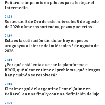
o
Peñarol e imprimió en pilusos para festejar el
f
Intermedio
3
3
s
21:53
e
Sorteo del 5 de Oro de este miércoles 5 de agosto
c
de 2026: números sorteados, pozos y aciertos
o
n
d
21:19
s
Esta es la cotización del dólar hoy en pesos
uruguayos al cierre del miércoles 5 de agosto de
2026
21:16
¿Por qué está lenta o se cae la plataforma e-
BROU, qué alcance tiene el problema, qué riesgos
hay y cuándo se resolverá?
21:15
El primer gol del argentino Leonel Jaime en
Peñarol: en una final y con una definición de lujo
21:09