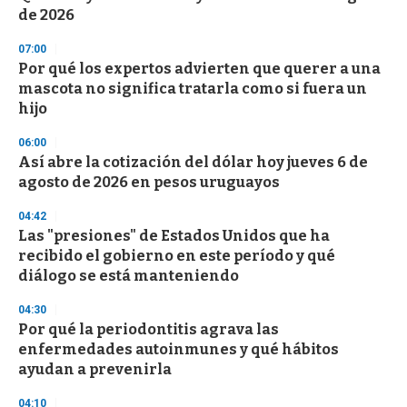
f
de 2026
3
3
s
07:00
e
Por qué los expertos advierten que querer a una
c
mascota no significa tratarla como si fuera un
o
n
hijo
d
s
06:00
Así abre la cotización del dólar hoy jueves 6 de
agosto de 2026 en pesos uruguayos
04:42
Las "presiones" de Estados Unidos que ha
recibido el gobierno en este período y qué
diálogo se está manteniendo
04:30
Por qué la periodontitis agrava las
enfermedades autoinmunes y qué hábitos
ayudan a prevenirla
04:10