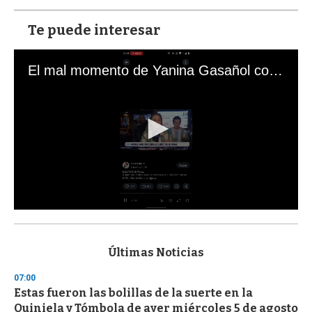
Te puede interesar
El mal momento de Yanina Gasañol con un hincha argentino en "Subrayado"
0
s
e
c
Últimas Noticias
o
n
07:00
d
Estas fueron las bolillas de la suerte en la
s
o
Quiniela y Tómbola de ayer miércoles 5 de agosto