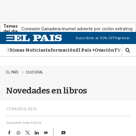
Temas
Conexión Ganadera
Inumet advierte por ciclón extratropi
del día:
Suscribite al 50% OFF
Ingresar
M
e
Últimas Noticias
Información
El País +
Ovación
TV Show
n
M
u
o
s
t
EL PAÍS
CULTURAL
r
a
Novedades en libros
r
b
�
s
17/04/2015, 05:01
q
u
Compartir esta noticia
e
F
W
T
L
E
d