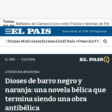
Temas
Bañados de Carrasco
Líos entre Policía e hinchas de Peña
del día:
Suscribite al 50% OFF
Ingresar
M
e
Últimas Noticias
Información
El País +
Ovación
TV Show
n
M
u
o
s
t
EL PAÍS
CULTURAL
r
a
LITERATURA ARGENTINA
r
b
Dioses de barro negro y
�
s
naranja: una novela bélica que
q
termina siendo una obra
u
e
antibélica
d