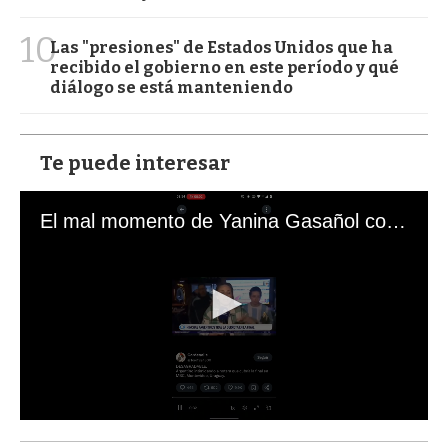
10
Las "presiones" de Estados Unidos que ha
recibido el gobierno en este período y qué
diálogo se está manteniendo
Te puede interesar
El mal momento de Yanina Gasañol con un hincha argentino en "Subrayado"
0
s