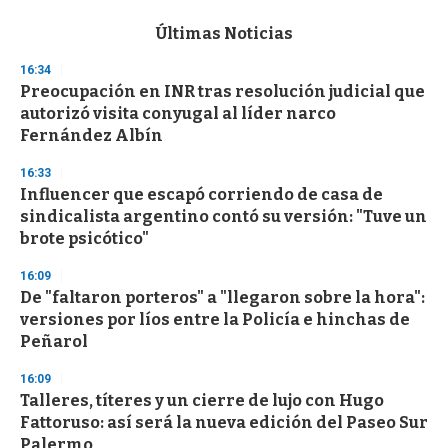
e
c
Últimas Noticias
o
n
16:34
d
Preocupación en INR tras resolución judicial que
s
o
autorizó visita conyugal al líder narco
f
Fernández Albín
3
3
s
16:33
e
Influencer que escapó corriendo de casa de
c
sindicalista argentino contó su versión: "Tuve un
o
n
brote psicótico"
d
s
16:09
De "faltaron porteros" a "llegaron sobre la hora":
versiones por líos entre la Policía e hinchas de
Peñarol
16:09
Talleres, títeres y un cierre de lujo con Hugo
Fattoruso: así será la nueva edición del Paseo Sur
Palermo