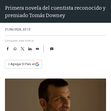
a
Primera novela del cuentista reconocido y
premiado Tomás Downey
21/06/2026, 03:15
Compartir esta noticia
F
W
T
L
E
a
h
w
i
m
c
a
i
n
a
e
t
t
k
i
+
Agregar El País en
b
s
t
e
l
o
A
e
d
o
p
r
I
k
p
n