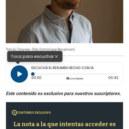
Tomás Downey
(foto Dominique Besanson)
×
Toca para escuchar
ESCUCHÁ EL RESUMEN HECHO CON IA
Tiempo transcurrido: 0 segundos
Durac
00:00
00:42
CONTENIDO EXCLUSIVO
La nota a la que intentas acceder es