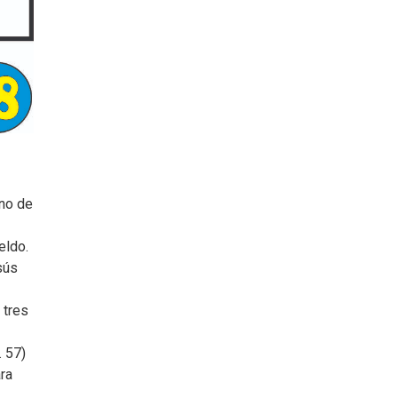
uno de
eldo.
sús
 tres
. 57)
ara