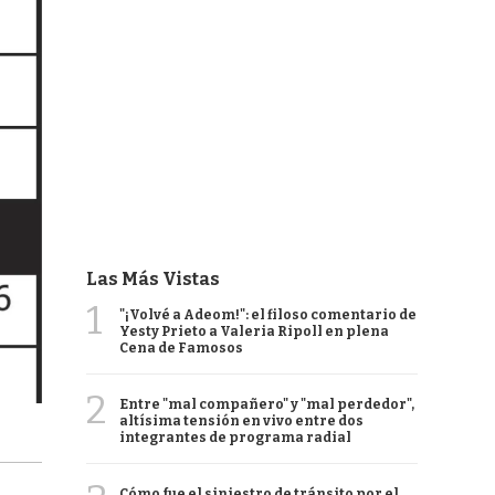
Las Más Vistas
1
"¡Volvé a Adeom!": el filoso comentario de
Yesty Prieto a Valeria Ripoll en plena
Cena de Famosos
2
Entre "mal compañero" y "mal perdedor",
altísima tensión en vivo entre dos
integrantes de programa radial
Cómo fue el siniestro de tránsito por el