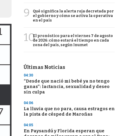
9
Qué significa la alerta roja decretada por
el gobierno y cómo se activa la operativa
en el país
10
El pronóstico para el viernes 7 de agosto
de 2026: cómo estará el tiempo en cada
zona del país, según Inumet
Últimas Noticias
04:30
“Desde que nació mi bebé ya no tengo
ganas”: lactancia, sexualidad y deseo
sin culpa
04:06
La lluvia que no para, causa estragos en
la pista de césped de Maroñas
04:05
En Paysandú y Florida esperan que