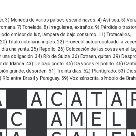
er. 3) Moneda de varios países escandinavos. 4) Así sea. 5) Ven
mana. 7) Tonelada. 8) Irregulares, extraños. 9) Pérdida o trasto
Diodo emisor de luz, lámpara de bajo consumo. 11) Trotacalles,
 20) Título nobiliario inglés. 22) Proyectil autopropulsado, a vece
n día una yunta. 25) Repollo. 26) Colocación de las cosas en el lu
una obligación. 34) Río de Suiza. 36) Extraen, quitan. 39) Despr
r de Irlanda. 43) De bajo costo. 45) Da voces el pollito. 46) Cánt
ión grande, desorden. 51) Treinta días. 52) Plantígrado. 53) Dio
) Río entre Brasil y Paraguay. 59) Voz sánscrita, símbolo de Bra