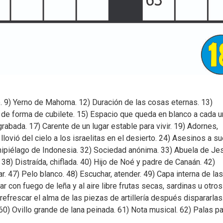
o. 9) Yerno de Mahoma. 12) Duración de las cosas eternas. 13)
 de forma de cubilete. 15) Espacio que queda en blanco a cada 
rabada. 17) Carente de un lugar estable para vivir. 19) Adornes,
llovió del cielo a los israelitas en el desierto. 24) Asesinos a su
Archipiélago de Indonesia. 32) Sociedad anónima. 33) Abuela de Je
. 38) Distraída, chiflada. 40) Hijo de Noé y padre de Canaán. 42)
. 47) Pelo blanco. 48) Escuchar, atender. 49) Capa interna de las
 con fuego de leña y al aire libre frutas secas, sardinas u otros
refrescar el alma de las piezas de artillería después dispararlas
 60) Ovillo grande de lana peinada. 61) Nota musical. 62) Palas p