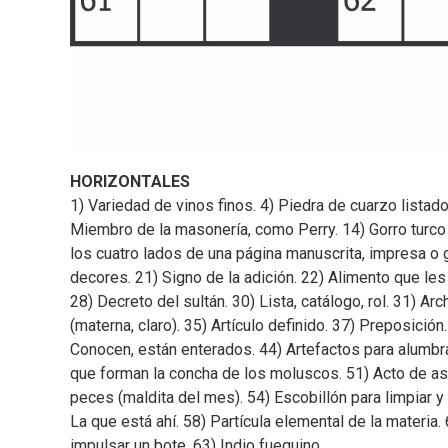
HORIZONTALES
1) Variedad de vinos finos. 4) Piedra de cuarzo listad
Miembro de la masonería, como Perry. 14) Gorro turco
los cuatro lados de una página manuscrita, impresa o g
decores. 21) Signo de la adición. 22) Alimento que les 
28) Decreto del sultán. 30) Lista, catálogo, rol. 31) 
(materna, claro). 35) Artículo definido. 37) Preposición
Conocen, están enterados. 44) Artefactos para alumbrar
que forman la concha de los moluscos. 51) Acto de asar
peces (maldita del mes). 54) Escobillón para limpiar y 
La que está ahí. 58) Partícula elemental de la materia.
impulsar un bote. 63) Indio fueguino.