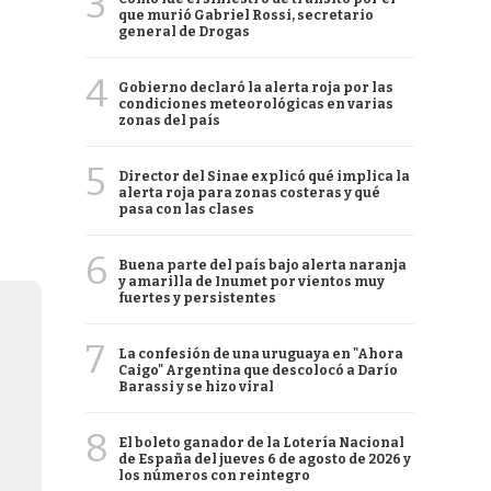
3
que murió Gabriel Rossi, secretario
general de Drogas
4
Gobierno declaró la alerta roja por las
condiciones meteorológicas en varias
zonas del país
5
Director del Sinae explicó qué implica la
alerta roja para zonas costeras y qué
pasa con las clases
6
Buena parte del país bajo alerta naranja
y amarilla de Inumet por vientos muy
fuertes y persistentes
7
La confesión de una uruguaya en "Ahora
Caigo" Argentina que descolocó a Darío
Barassi y se hizo viral
8
El boleto ganador de la Lotería Nacional
de España del jueves 6 de agosto de 2026 y
los números con reintegro