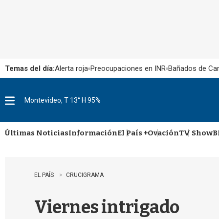
Temas del día:
Alerta roja
Preocupaciones en INR
Bañados de Ca
Montevideo, T 13° H 95%
M
e
n
u
Últimas Noticias
Información
El País +
Ovación
TV Show
B
EL PAÍS
CRUCIGRAMA
Viernes intrigado