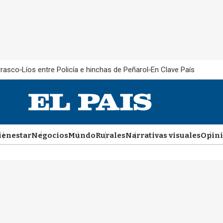
rrasco
Líos entre Policía e hinchas de Peñarol
En Clave País
ienestar
Negocios
Mundo
Rurales
Narrativas visuales
Opin