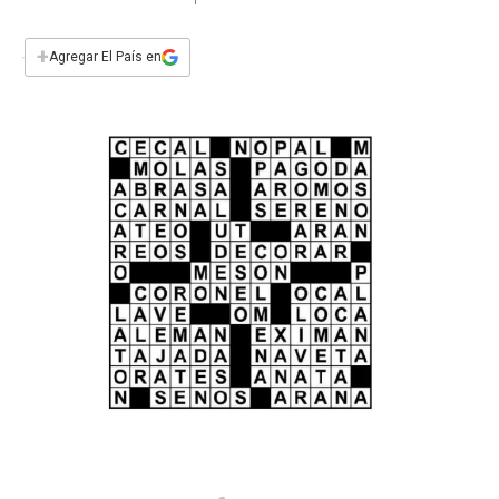
a
h
w
i
m
a
c
a
i
n
a
e
t
t
k
i
+
Agregar El País en
b
s
t
e
l
o
A
e
d
o
p
r
I
k
p
n