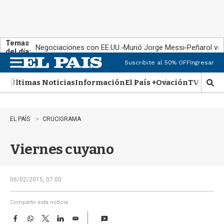
Temas
Negociaciones con EE.UU.
Murió Jorge Messi
Peñarol vs
del día:
Suscribite al 50% OFF
Ingresar
M
e
Últimas Noticias
Información
El País +
Ovación
TV Show
n
M
u
o
s
t
EL PAÍS
CRUCIGRAMA
r
a
Viernes cuyano
r
b
�
s
06/02/2015, 07:00
q
u
Compartir esta noticia
e
F
W
T
L
E
d