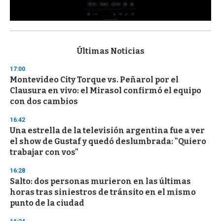
0
s
e
c
Últimas Noticias
o
n
17:00
d
Montevideo City Torque vs. Peñarol por el
s
o
Clausura en vivo: el Mirasol confirmó el equipo
f
con dos cambios
3
3
s
16:42
e
Una estrella de la televisión argentina fue a ver
c
el show de Gustaf y quedó deslumbrada: "Quiero
o
n
trabajar con vos"
d
s
16:28
Salto: dos personas murieron en las últimas
horas tras siniestros de tránsito en el mismo
punto de la ciudad