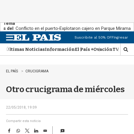
Tema
s del
Conflicto en el puerto
Explotaron cajero en Parque Miramar
día:
Suscribite al 50% OFF
Ingresar
M
e
Últimas Noticias
Información
El País +
Ovación
TV Show
n
M
u
o
s
t
EL PAÍS
CRUCIGRAMA
r
a
Otro crucigrama de miércoles
r
b
�
s
22/05/2018, 19:09
q
u
Compartir esta noticia
e
F
W
T
L
E
d