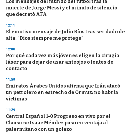
Los mensajes del mundo del fútbol tras la
s
o
muerte de Jorge Messi y el minuto de silencio
f
que decretó AFA
3
3
s
12:11
e
El emotivo mensaje de Julio Ríos tras ser dado de
c
alta: "Dios siempre me protege"
o
n
d
12:00
s
Por qué cada vez más jóvenes eligen la cirugía
láser para dejar de usar anteojos o lentes de
contacto
11:59
Emiratos Árabes Unidos afirma que Irán atacó
un petrolero en estrecho de Ormuz: no habría
víctimas
11:29
Central Español 1-0 Progreso en vivo por el
Clausura: Isaac Méndez puso en ventaja al
palermitano con un golazo