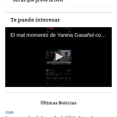
obras que prevé la IMM
Te puede interesar
El mal momento de Yanina Gasañol con un hincha argentino en "Subrayado"
0
s
e
c
Últimas Noticias
o
n
12:43
d