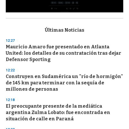
0
s
e
c
Últimas Noticias
o
n
12:27
d
Mauricio Amaro fue presentado en Atlanta
s
o
United: los detalles de su contratación tras dejar
f
Defensor Sporting
3
3
s
12:22
e
Construyen en Sudamérica un "río de hormigón"
c
de 145 km para terminar con la sequía de
o
n
millones de personas
d
s
12:18
El preocupante presente de la mediática
argentina Zulma Lobato: fue encontrada en
situación de calle en Paraná