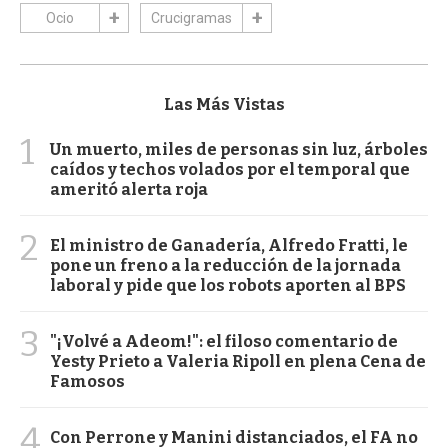
Ocio
Crucigramas
Las Más Vistas
1
Un muerto, miles de personas sin luz, árboles
caídos y techos volados por el temporal que
ameritó alerta roja
2
El ministro de Ganadería, Alfredo Fratti, le
pone un freno a la reducción de la jornada
laboral y pide que los robots aporten al BPS
3
"¡Volvé a Adeom!": el filoso comentario de
Yesty Prieto a Valeria Ripoll en plena Cena de
Famosos
4
Con Perrone y Manini distanciados, el FA no