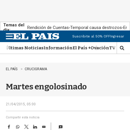
Temas del
Rendición de Cuentas
Temporal causa destrozos
En 
día:
Suscribite al 50% OFF
Ingresar
M
e
Últimas Noticias
Información
El País +
Ovación
TV Show
n
M
u
o
s
t
EL PAÍS
CRUCIGRAMA
r
a
Martes engolosinado
r
b
�
s
21/04/2015, 05:00
q
u
Compartir esta noticia
e
F
W
T
L
E
d