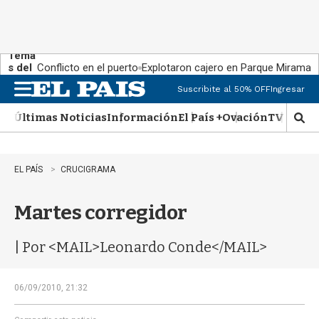
Tema
s del
Conflicto en el puerto
Explotaron cajero en Parque Miramar
día:
Suscribite al 50% OFF
Ingresar
M
e
Últimas Noticias
Información
El País +
Ovación
TV Show
n
M
u
o
s
t
EL PAÍS
CRUCIGRAMA
r
a
Martes corregidor
r
b
�
| Por <MAIL>Leonardo Conde</MAIL>
s
q
u
06/09/2010, 21:32
e
d