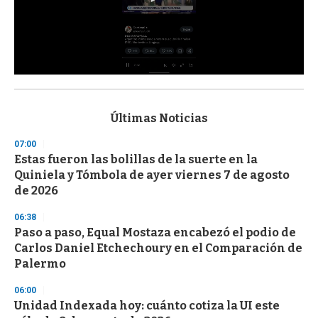
0
s
e
c
Últimas Noticias
o
n
07:00
d
Estas fueron las bolillas de la suerte en la
s
o
Quiniela y Tómbola de ayer viernes 7 de agosto
f
de 2026
3
3
s
06:38
e
Paso a paso, Equal Mostaza encabezó el podio de
c
Carlos Daniel Etchechoury en el Comparación de
o
n
Palermo
d
s
06:00
Unidad Indexada hoy: cuánto cotiza la UI este