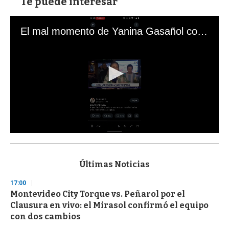
Te puede interesar
El mal momento de Yanina Gasañol con un hincha argentino en "Subrayado"
0
s
e
c
Últimas Noticias
o
n
17:00
d
Montevideo City Torque vs. Peñarol por el
s
o
Clausura en vivo: el Mirasol confirmó el equipo
f
con dos cambios
3
3