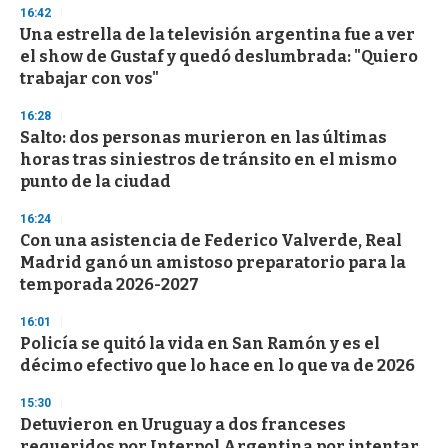
s
16:42
e
Una estrella de la televisión argentina fue a ver
c
el show de Gustaf y quedó deslumbrada: "Quiero
o
n
trabajar con vos"
d
s
16:28
Salto: dos personas murieron en las últimas
horas tras siniestros de tránsito en el mismo
punto de la ciudad
16:24
Con una asistencia de Federico Valverde, Real
Madrid ganó un amistoso preparatorio para la
temporada 2026-2027
16:01
Policía se quitó la vida en San Ramón y es el
décimo efectivo que lo hace en lo que va de 2026
15:30
Detuvieron en Uruguay a dos franceses
requeridos por Interpol Argentina por intentar