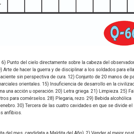
6) Punto del cielo directamente sobre la cabeza del observador
te de hacer la guerra y de disciplinar a los soldados para ella
 paciente sin perspectiva de cura. 12) Conjunto de 20 manos de p
arciales orientales. 15) Insuficiencia de desarrollo en la civiliza
ina una acción u operación. 20) Letra griega. 21) Limpieza. 25) Fal
tros para comérselos. 28) Plegaria, rezo. 29) Bebida alcohólica
enebro. 30) Tercera de las cuatro cavidades en que se divide el
s anfibios.
a del mes, candidata a Maldita del Año). 2) Vender al mejor post