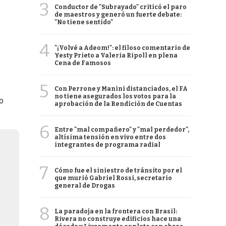
3
Conductor de "Subrayado" criticó el paro
de maestros y generó un fuerte debate:
"No tiene sentido"
4
"¡Volvé a Adeom!": el filoso comentario de
Yesty Prieto a Valeria Ripoll en plena
Cena de Famosos
5
Con Perrone y Manini distanciados, el FA
no tiene asegurados los votos para la
o
aprobación de la Rendición de Cuentas
6
Entre "mal compañero" y "mal perdedor",
altísima tensión en vivo entre dos
integrantes de programa radial
7
Cómo fue el siniestro de tránsito por el
que murió Gabriel Rossi, secretario
general de Drogas
8
La paradoja en la frontera con Brasil:
Rivera no construye edificios hace una