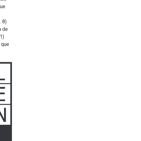
que
. 8)
a de
1)
n que