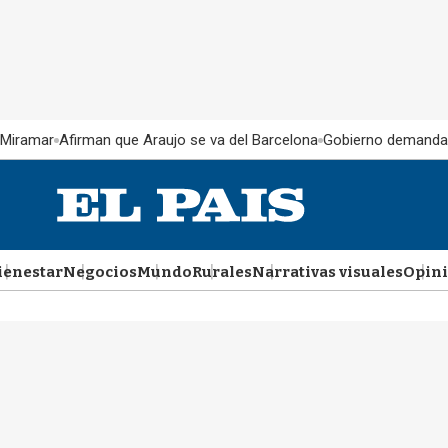
 Miramar
Afirman que Araujo se va del Barcelona
Gobierno demanda
ienestar
Negocios
Mundo
Rurales
Narrativas visuales
Opin