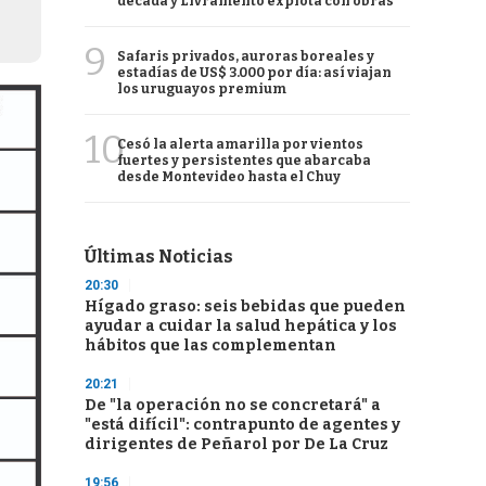
década y Livramento explota con obras
9
Safaris privados, auroras boreales y
estadías de US$ 3.000 por día: así viajan
los uruguayos premium
10
Cesó la alerta amarilla por vientos
fuertes y persistentes que abarcaba
desde Montevideo hasta el Chuy
Últimas Noticias
20:30
Hígado graso: seis bebidas que pueden
ayudar a cuidar la salud hepática y los
hábitos que las complementan
20:21
De "la operación no se concretará" a
"está difícil": contrapunto de agentes y
dirigentes de Peñarol por De La Cruz
19:56