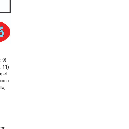
. 9)
. 11)
apel.
ción o
ta,
or,