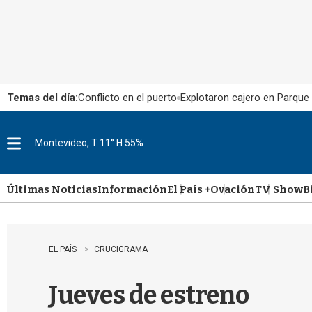
Temas del día:
Conflicto en el puerto
Explotaron cajero en Parque
Montevideo, T 11° H 55%
M
e
n
u
Últimas Noticias
Información
El País +
Ovación
TV Show
B
EL PAÍS
CRUCIGRAMA
Jueves de estreno