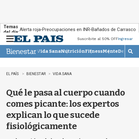
Temas
Alerta roja
Preocupaciones en INR
Bañados de Carrasco
del día:
Suscribite al 50% OFF
Ingresar
M
e
Vida Sana
Nutrición
Fitness
Mente
Descans
n
M
u
o
s
t
EL PAÍS
BIENESTAR
VIDA SANA
r
a
Qué le pasa al cuerpo cuando
r
b
comes picante: los expertos
�
s
explican lo que sucede
q
u
fisiológicamente
e
d