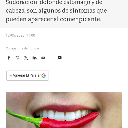
a
Sudoración, dolor de estómago y de
cabeza, son algunos de síntomas que
pueden aparecer al comer picante.
12/05/2023, 11:00
Compartir esta noticia
F
W
T
L
E
a
h
w
i
m
c
a
i
n
a
e
t
t
k
i
+
Agregar El País en
b
s
t
e
l
o
A
e
d
o
p
r
I
k
p
n