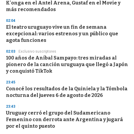
o
K'onga en el Antel Arena, Gustaf en el Movie y
f
más recomendados
3
3
s
02:04
e
El teatro uruguayo vive un fin de semana
c
excepcional: varios estrenos y un público que
o
n
agota funciones
d
s
02:03
Exclusivo suscriptores
100 años de Aníbal Sampayo: tres miradas al
pionero de la canción uruguaya que llegó a Japón
y conquistó TikTok
23:45
Conocé los resultados de la Quiniela y la Tómbola
nocturna del jueves 6 de agosto de 2026
23:43
Uruguay cerró el grupo del Sudamericano
Femenino con derrota ante Argentina y jugará
por el quinto puesto