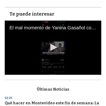
Te puede interesar
El mal momento de Yanina Gasañol con un hincha argentino en "Subrayado"
0
s
e
c
Últimas Noticias
o
n
02:25
d
Qué hacer en Montevideo este fin de semana: La
s