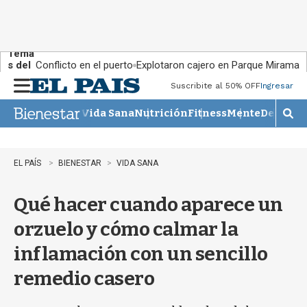
Tema
s del
Conflicto en el puerto
Explotaron cajero en Parque Miramar
día:
Suscribite al 50% OFF
Ingresar
M
e
Vida Sana
Nutrición
Fitness
Mente
Descans
n
M
u
o
s
t
EL PAÍS
BIENESTAR
VIDA SANA
r
a
Qué hacer cuando aparece un
r
b
orzuelo y cómo calmar la
�
s
inflamación con un sencillo
q
u
remedio casero
e
d