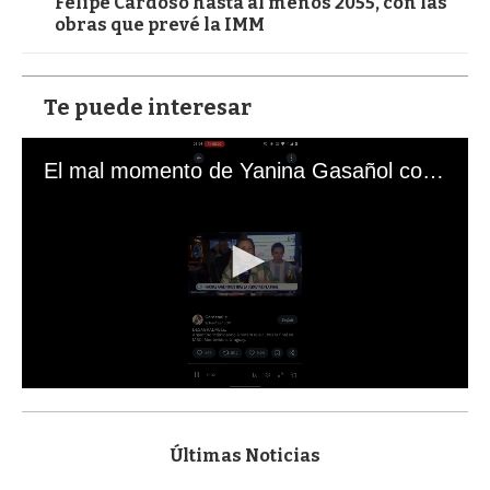
Felipe Cardoso hasta al menos 2055, con las
obras que prevé la IMM
Te puede interesar
El mal momento de Yanina Gasañol con un hincha argentino en "Subrayado"
0
s
e
c
Últimas Noticias
o
n