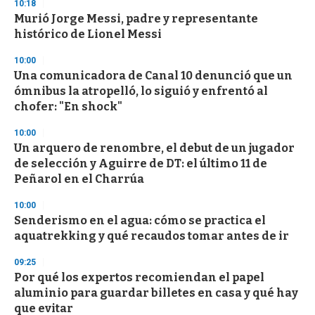
10:18
d
Murió Jorge Messi, padre y representante
s
o
histórico de Lionel Messi
f
3
10:00
3
s
Una comunicadora de Canal 10 denunció que un
e
ómnibus la atropelló, lo siguió y enfrentó al
c
chofer: "En shock"
o
n
d
10:00
s
Un arquero de renombre, el debut de un jugador
de selección y Aguirre de DT: el último 11 de
Peñarol en el Charrúa
10:00
Senderismo en el agua: cómo se practica el
aquatrekking y qué recaudos tomar antes de ir
09:25
Por qué los expertos recomiendan el papel
aluminio para guardar billetes en casa y qué hay
que evitar