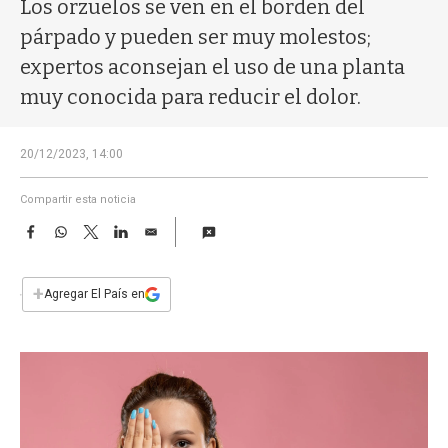
a
Los orzuelos se ven en el borden del
párpado y pueden ser muy molestos;
expertos aconsejan el uso de una planta
muy conocida para reducir el dolor.
20/12/2023, 14:00
Compartir esta noticia
F
W
T
L
E
a
h
w
i
m
c
a
i
n
a
e
t
t
k
i
+
Agregar El País en
b
s
t
e
l
o
A
e
d
o
p
r
I
k
p
n