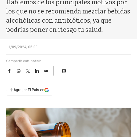
a
Hablemos de los principales motivos por
los que no se recomienda mezclar bebidas
alcohólicas con antibióticos, ya que
podrías poner en riesgo tu salud.
11/09/2024, 05:00
Compartir esta noticia
F
W
T
L
E
a
h
w
i
m
c
a
i
n
a
e
t
t
k
i
+
Agregar El País en
b
s
t
e
l
o
A
e
d
o
p
r
I
k
p
n