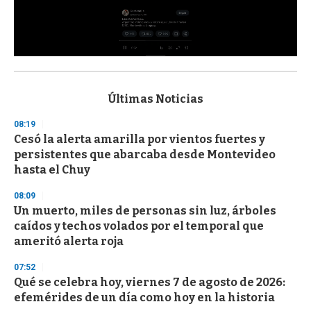
0
s
e
c
Últimas Noticias
o
n
08:19
d
Cesó la alerta amarilla por vientos fuertes y
s
o
persistentes que abarcaba desde Montevideo
f
hasta el Chuy
3
3
s
08:09
e
Un muerto, miles de personas sin luz, árboles
c
caídos y techos volados por el temporal que
o
n
ameritó alerta roja
d
s
07:52
Qué se celebra hoy, viernes 7 de agosto de 2026:
efemérides de un día como hoy en la historia