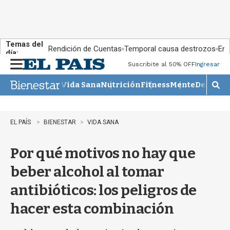
Temas del
Rendición de Cuentas
Temporal causa destrozos
En 
día:
Suscribite al 50% OFF
Ingresar
M
e
Vida Sana
Nutrición
Fitness
Mente
Descans
n
M
u
o
s
t
EL PAÍS
BIENESTAR
VIDA SANA
r
a
Por qué motivos no hay que
r
b
beber alcohol al tomar
�
s
antibióticos: los peligros de
q
u
hacer esta combinación
e
d