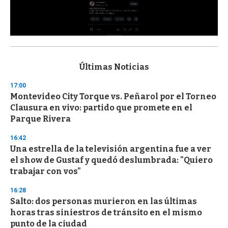
0
s
e
c
Últimas Noticias
o
n
17:00
d
Montevideo City Torque vs. Peñarol por el Torneo
s
o
Clausura en vivo: partido que promete en el
f
Parque Rivera
3
3
s
16:42
e
Una estrella de la televisión argentina fue a ver
c
el show de Gustaf y quedó deslumbrada: "Quiero
o
n
trabajar con vos"
d
s
16:28
Salto: dos personas murieron en las últimas
horas tras siniestros de tránsito en el mismo
punto de la ciudad