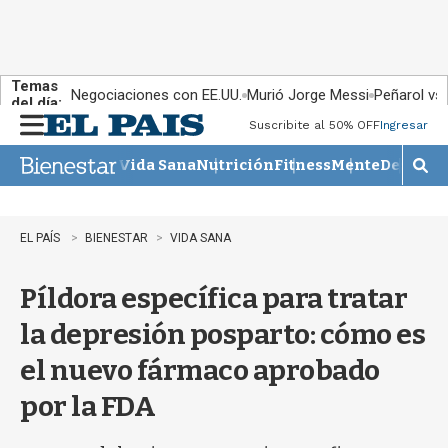
Temas
Negociaciones con EE.UU.
Murió Jorge Messi
Peñarol vs
del día:
Suscribite al 50% OFF
Ingresar
M
e
Vida Sana
Nutrición
Fitness
Mente
Descans
n
M
u
o
s
t
EL PAÍS
BIENESTAR
VIDA SANA
r
a
Píldora específica para tratar
r
b
la depresión posparto: cómo es
�
s
el nuevo fármaco aprobado
q
u
por la FDA
e
d