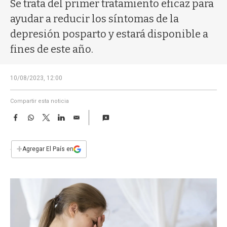
a
Se trata del primer tratamiento eficaz para
ayudar a reducir los síntomas de la
depresión posparto y estará disponible a
fines de este año.
10/08/2023, 12:00
Compartir esta noticia
F
W
T
L
E
a
h
w
i
m
c
a
i
n
a
e
t
t
k
i
+
Agregar El País en
b
s
t
e
l
o
A
e
d
o
p
r
I
k
p
n