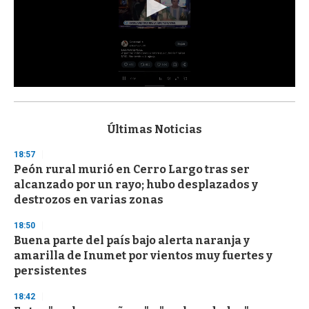
0
s
e
c
Últimas Noticias
o
n
18:57
d
Peón rural murió en Cerro Largo tras ser
s
o
alcanzado por un rayo; hubo desplazados y
f
destrozos en varias zonas
3
3
s
18:50
e
Buena parte del país bajo alerta naranja y
c
amarilla de Inumet por vientos muy fuertes y
o
n
persistentes
d
s
18:42