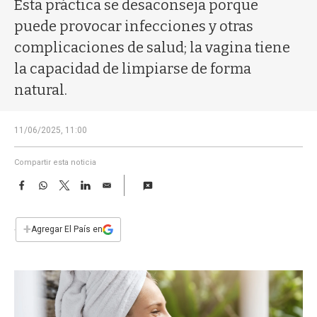
a
Esta práctica se desaconseja porque
puede provocar infecciones y otras
complicaciones de salud; la vagina tiene
la capacidad de limpiarse de forma
natural.
11/06/2025, 11:00
Compartir esta noticia
F
W
T
L
E
a
h
w
i
m
c
a
i
n
a
e
t
t
k
i
+
Agregar El País en
b
s
t
e
l
o
A
e
d
o
p
r
I
k
p
n