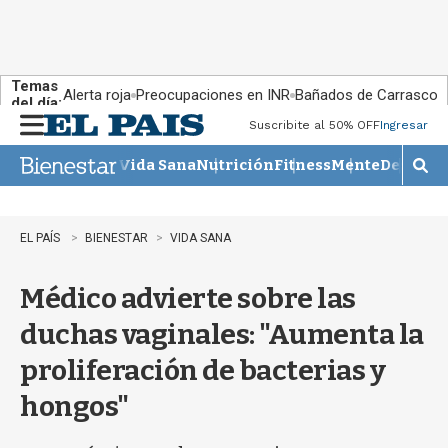
Temas
Alerta roja
Preocupaciones en INR
Bañados de Carrasco
del día:
Suscribite al 50% OFF
Ingresar
M
e
Vida Sana
Nutrición
Fitness
Mente
Descans
n
M
u
o
s
t
EL PAÍS
BIENESTAR
VIDA SANA
r
a
Médico advierte sobre las
r
b
duchas vaginales: "Aumenta la
�
s
proliferación de bacterias y
q
u
hongos"
e
d