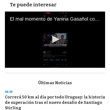
Te puede interesar
El mal momento de Yanina Gasañol con un hincha argentino en "Subrayado"
0
s
e
c
Últimas Noticias
o
n
04:30
d
Correrá 50 km al día por todo Uruguay: la historia
s
o
de superación tras el nuevo desafío de Santiago
f
Stirling
3