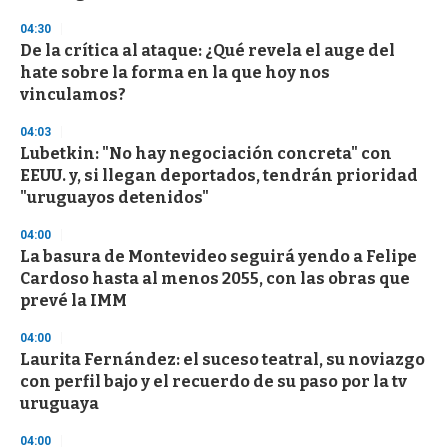
3
s
04:30
e
De la crítica al ataque: ¿Qué revela el auge del
c
hate sobre la forma en la que hoy nos
o
n
vinculamos?
d
s
04:03
Lubetkin: "No hay negociación concreta" con
EEUU. y, si llegan deportados, tendrán prioridad
"uruguayos detenidos"
04:00
La basura de Montevideo seguirá yendo a Felipe
Cardoso hasta al menos 2055, con las obras que
prevé la IMM
04:00
Laurita Fernández: el suceso teatral, su noviazgo
con perfil bajo y el recuerdo de su paso por la tv
uruguaya
04:00