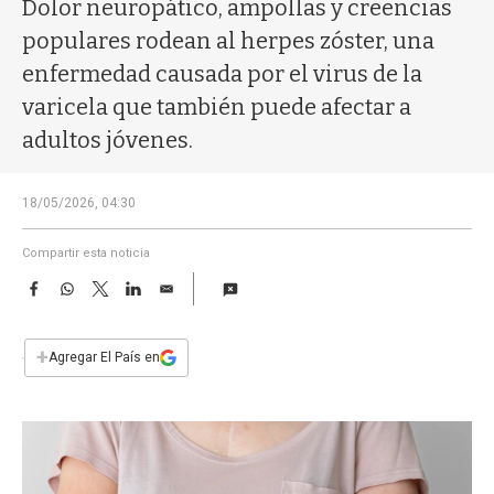
a
Dolor neuropático, ampollas y creencias
populares rodean al herpes zóster, una
enfermedad causada por el virus de la
varicela que también puede afectar a
adultos jóvenes.
18/05/2026, 04:30
Compartir esta noticia
F
W
T
L
E
a
h
w
i
m
c
a
i
n
a
e
t
t
k
i
+
Agregar El País en
b
s
t
e
l
o
A
e
d
o
p
r
I
k
p
n