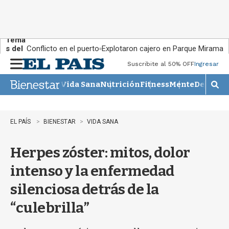
Tema
s del
Conflicto en el puerto
Explotaron cajero en Parque Miramar
día:
Suscribite al 50% OFF
Ingresar
M
e
Vida Sana
Nutrición
Fitness
Mente
Descans
n
M
u
o
s
t
EL PAÍS
BIENESTAR
VIDA SANA
r
a
Herpes zóster: mitos, dolor
r
b
intenso y la enfermedad
�
s
silenciosa detrás de la
q
u
“culebrilla”
e
d