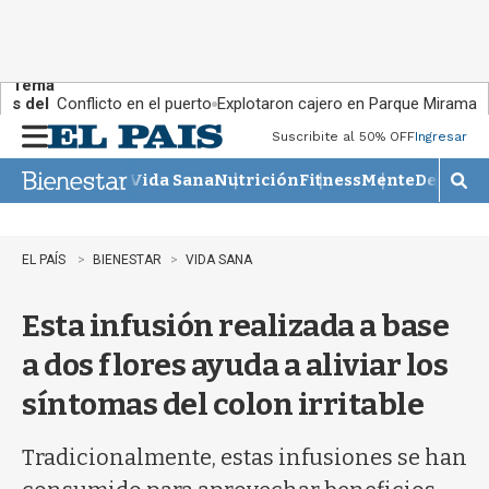
Tema
s del
Conflicto en el puerto
Explotaron cajero en Parque Miramar
día:
Suscribite al 50% OFF
Ingresar
M
e
Vida Sana
Nutrición
Fitness
Mente
Descans
n
M
u
o
s
t
EL PAÍS
BIENESTAR
VIDA SANA
r
a
Esta infusión realizada a base
r
b
a dos flores ayuda a aliviar los
�
s
síntomas del colon irritable
q
u
e
Tradicionalmente, estas infusiones se han
d