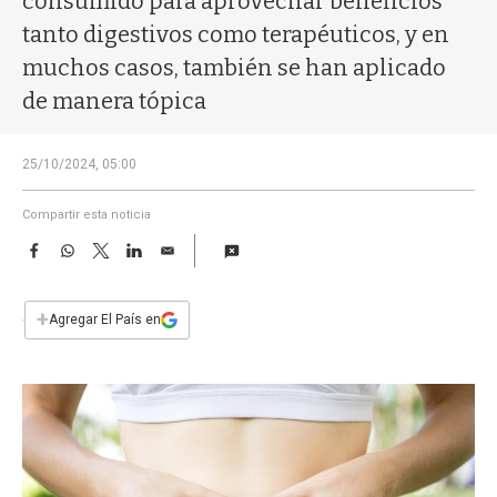
consumido para aprovechar beneficios
a
tanto digestivos como terapéuticos, y en
muchos casos, también se han aplicado
de manera tópica
25/10/2024, 05:00
Compartir esta noticia
F
W
T
L
E
a
h
w
i
m
c
a
i
n
a
e
t
t
k
i
+
Agregar El País en
b
s
t
e
l
o
A
e
d
o
p
r
I
k
p
n