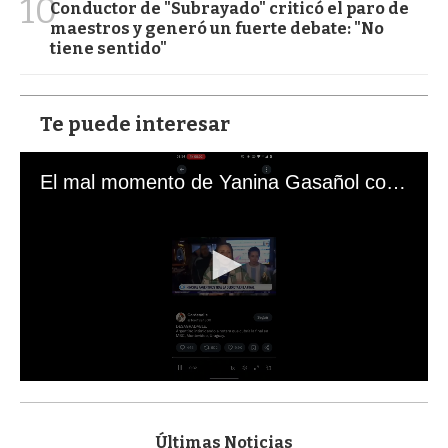
10
Conductor de "Subrayado" criticó el paro de
maestros y generó un fuerte debate: "No
tiene sentido"
Te puede interesar
El mal momento de Yanina Gasañol con un hincha argentino en "Subrayado"
0
s
e
c
Últimas Noticias