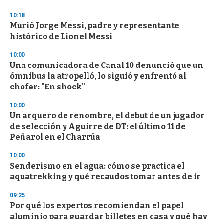
o
n
10:18
d
Murió Jorge Messi, padre y representante
s
o
histórico de Lionel Messi
f
3
10:00
3
s
Una comunicadora de Canal 10 denunció que un
e
ómnibus la atropelló, lo siguió y enfrentó al
c
chofer: "En shock"
o
n
d
10:00
s
Un arquero de renombre, el debut de un jugador
de selección y Aguirre de DT: el último 11 de
Peñarol en el Charrúa
10:00
Senderismo en el agua: cómo se practica el
aquatrekking y qué recaudos tomar antes de ir
09:25
Por qué los expertos recomiendan el papel
aluminio para guardar billetes en casa y qué hay