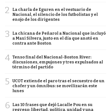
2
La charla de Eguren en el vestuario de
Nacional, el silencio de los futbolistas y el
enojo de los dirigentes
3
La chicana de Peñarol a Nacional que incluyó
a Maxi Silvera, justo en el día que anotó en
contra ante Boston
4
Tenso final del Nacional-Boston River:
discusiones, empujones y tres expulsados al
término del partido
5
UCOT extiende el paro tras el secuestro de un
chofer y un ómnibus: se movilizarán este
lunes
6
Las 10 frases que dejó Lacalle Pou en su
regreso: libertad, política, unidad y una