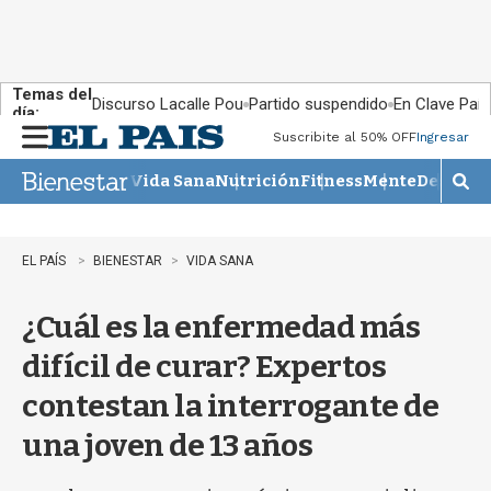
Temas del
Discurso Lacalle Pou
Partido suspendido
En Clave País
día:
Suscribite al 50% OFF
Ingresar
M
e
Vida Sana
Nutrición
Fitness
Mente
Descans
n
M
u
o
s
t
EL PAÍS
BIENESTAR
VIDA SANA
r
a
¿Cuál es la enfermedad más
r
b
difícil de curar? Expertos
�
s
contestan la interrogante de
q
u
una joven de 13 años
e
d