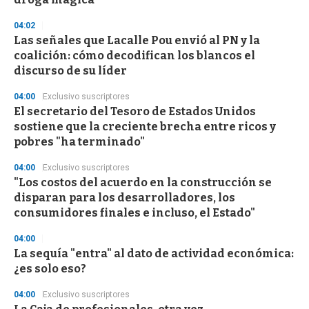
3
3
s
04:02
e
Las señales que Lacalle Pou envió al PN y la
c
coalición: cómo decodifican los blancos el
o
n
discurso de su líder
d
s
04:00
Exclusivo suscriptores
El secretario del Tesoro de Estados Unidos
sostiene que la creciente brecha entre ricos y
pobres "ha terminado"
04:00
Exclusivo suscriptores
"Los costos del acuerdo en la construcción se
disparan para los desarrolladores, los
consumidores finales e incluso, el Estado"
04:00
La sequía "entra" al dato de actividad económica:
¿es solo eso?
04:00
Exclusivo suscriptores