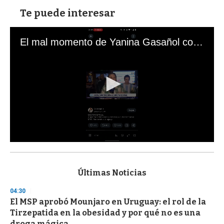
Te puede interesar
El mal momento de Yanina Gasañol con un hincha argentino en "Subrayado"
0
s
e
c
Últimas Noticias
o
n
04:30
d
El MSP aprobó Mounjaro en Uruguay: el rol de la
s
o
Tirzepatida en la obesidad y por qué no es una
f
droga mágica