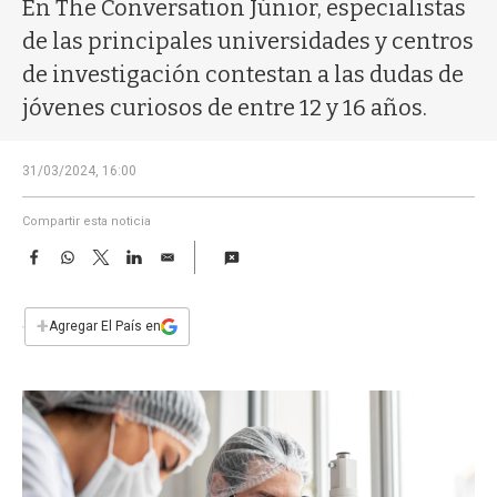
a
En The Conversation Júnior, especialistas
de las principales universidades y centros
de investigación contestan a las dudas de
jóvenes curiosos de entre 12 y 16 años.
31/03/2024, 16:00
Compartir esta noticia
F
W
T
L
E
a
h
w
i
m
c
a
i
n
a
e
t
t
k
i
+
Agregar El País en
b
s
t
e
l
o
A
e
d
o
p
r
I
k
p
n