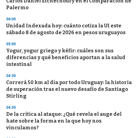
Carlos Daniel Etchechoury en el Comparación de
o
n
Palermo
d
s
06:00
Unidad Indexada hoy: cuánto cotiza la UI este
sábado 8 de agosto de 2026 en pesos uruguayos
05:00
Yogur, yogur griego y kéfir: cuáles son sus
diferencias y qué beneficios aportan a la salud
intestinal
04:30
Correrá 50 km al día por todo Uruguay: la historia
de superación tras el nuevo desafío de Santiago
Stirling
04:30
De la crítica al ataque: ¿Qué revela el auge del
hate sobre la forma en la que hoy nos
vinculamos?