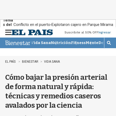
Tema
s del
Conflicto en el puerto
Explotaron cajero en Parque Miramar
día:
Suscribite al 50% OFF
Ingresar
M
e
Vida Sana
Nutrición
Fitness
Mente
Descans
n
M
u
o
s
t
EL PAÍS
BIENESTAR
VIDA SANA
r
a
Cómo bajar la presión arterial
r
b
de forma natural y rápida:
�
s
técnicas y remedios caseros
q
u
avalados por la ciencia
e
d