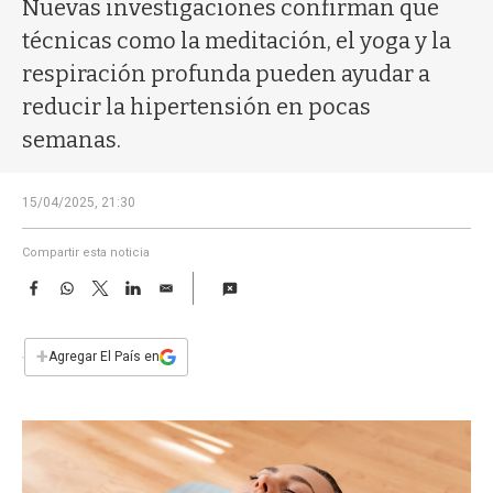
a
Nuevas investigaciones confirman que
técnicas como la meditación, el yoga y la
respiración profunda pueden ayudar a
reducir la hipertensión en pocas
semanas.
15/04/2025, 21:30
Compartir esta noticia
F
W
T
L
E
a
h
w
i
m
c
a
i
n
a
e
t
t
k
i
+
Agregar El País en
b
s
t
e
l
o
A
e
d
o
p
r
I
k
p
n