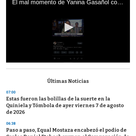
El mal momento de Yanina Gasañol con un hincha argentino en "Subrayado"
0
s
e
c
Últimas Noticias
o
n
07:00
d
Estas fueron las bolillas de la suerte en la
s
o
Quiniela y Tómbola de ayer viernes 7 de agosto
f
de 2026
3
3
s
06:38
e
Paso a paso, Equal Mostaza encabezó el podio de
c