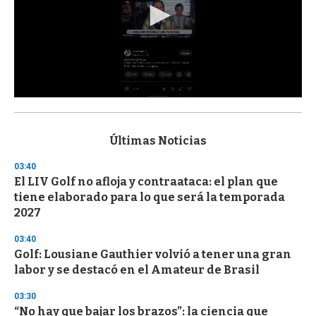
0
s
e
c
Últimas Noticias
o
n
03:40
d
El LIV Golf no afloja y contraataca: el plan que
s
o
tiene elaborado para lo que será la temporada
f
2027
3
3
s
03:40
e
Golf: Lousiane Gauthier volvió a tener una gran
c
labor y se destacó en el Amateur de Brasil
o
n
d
03:30
s
“No hay que bajar los brazos”: la ciencia que