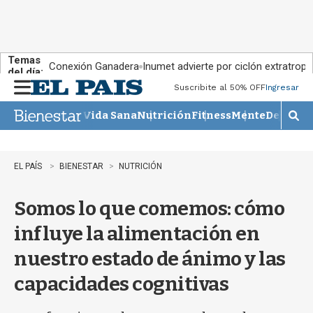
Temas
Conexión Ganadera
Inumet advierte por ciclón extratropi
del día:
Suscribite al 50% OFF
Ingresar
M
e
Vida Sana
Nutrición
Fitness
Mente
Descans
n
M
u
o
s
t
EL PAÍS
BIENESTAR
NUTRICIÓN
r
a
Somos lo que comemos: cómo
r
b
influye la alimentación en
�
s
nuestro estado de ánimo y las
q
u
capacidades cognitivas
e
d