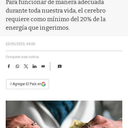
a
Para funcionar de manera adecuada
durante toda nuestra vida, el cerebro
requiere como mínimo del 20% de la
energía que ingerimos.
22/05/2023, 04:00
Compartir esta noticia
F
W
T
L
E
a
h
w
i
m
c
a
i
n
a
e
t
t
k
i
+
Agregar El País en
b
s
t
e
l
o
A
e
d
o
p
r
I
k
p
n