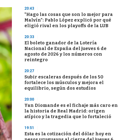
20:43
"Hago las cosas que son lo mejor para
Malvín": Pablo López explicó por qué
eligió rival en los playoffs de la LUB
20:33
El boleto ganador de la Lotería
Nacional de España del jueves 6 de
agosto de 2026 y los números con
reintegro
20:27
Subir escaleras después de los 50
fortalece los músculos y mejora el
equilibrio, según dos estudios
20:00
Yan Diomande es el fichaje más caro en
la historia de Real Madrid: origen
atípico y la tragedia que lo fortaleció
19:51
Esta es la cotización del dólar hoy en
pesos uruguayos al cierre del jueves 6