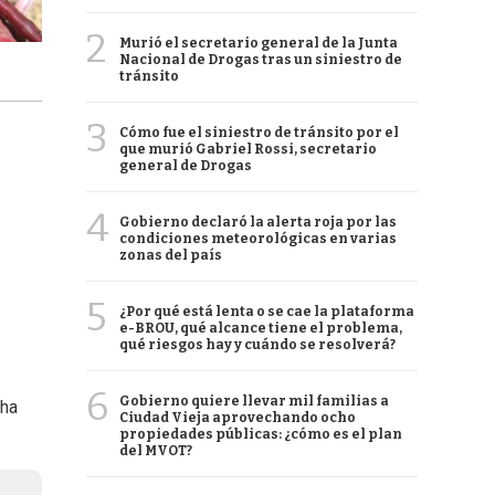
2
Murió el secretario general de la Junta
Nacional de Drogas tras un siniestro de
tránsito
3
Cómo fue el siniestro de tránsito por el
que murió Gabriel Rossi, secretario
general de Drogas
4
Gobierno declaró la alerta roja por las
condiciones meteorológicas en varias
zonas del país
5
¿Por qué está lenta o se cae la plataforma
e-BROU, qué alcance tiene el problema,
qué riesgos hay y cuándo se resolverá?
6
Gobierno quiere llevar mil familias a
 ha
Ciudad Vieja aprovechando ocho
propiedades públicas: ¿cómo es el plan
del MVOT?