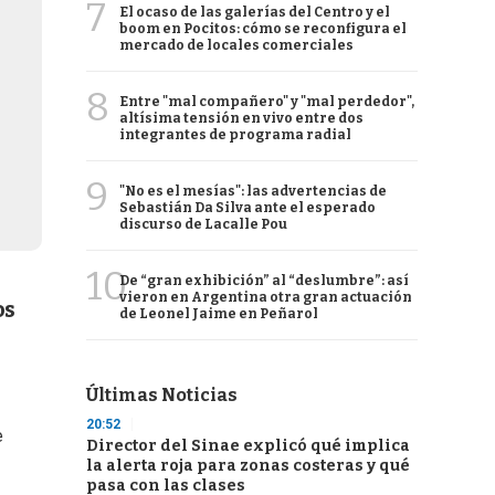
7
El ocaso de las galerías del Centro y el
boom en Pocitos: cómo se reconfigura el
mercado de locales comerciales
8
Entre "mal compañero" y "mal perdedor",
altísima tensión en vivo entre dos
integrantes de programa radial
9
"No es el mesías": las advertencias de
Sebastián Da Silva ante el esperado
discurso de Lacalle Pou
10
De “gran exhibición” al “deslumbre”: así
vieron en Argentina otra gran actuación
os
de Leonel Jaime en Peñarol
Últimas Noticias
20:52
e
Director del Sinae explicó qué implica
la alerta roja para zonas costeras y qué
pasa con las clases