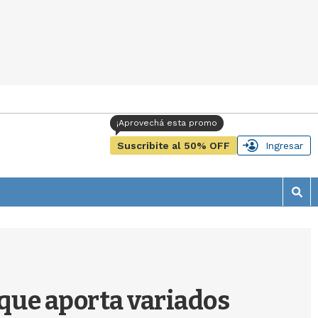
Suscribite al 50% OFF
Ingresar
M
o
s
t
r
a
r
 que aporta variados
b
�