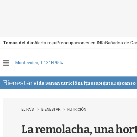
Temas del día:
Alerta roja
Preocupaciones en INR
Bañados de Ca
Montevideo, T 13° H 95%
M
e
n
u
Vida Sana
Nutrición
Fitness
Mente
Descanso
EL PAÍS
BIENESTAR
NUTRICIÓN
La remolacha, una horta