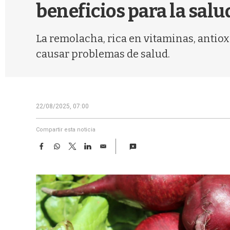
beneficios para la salu
La remolacha, rica en vitaminas, antiox
causar problemas de salud.
22/08/2025, 07:00
Compartir esta noticia
F
W
T
L
E
a
h
w
i
m
c
a
i
n
a
e
t
t
k
i
b
s
t
e
l
o
A
e
d
o
p
r
I
k
p
n