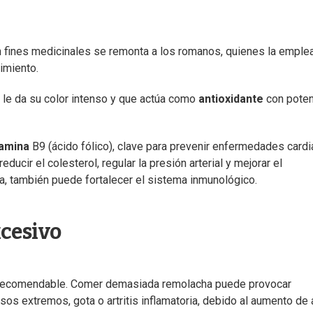
on fines medicinales se remonta a los romanos, quienes la emple
imiento.
 le da su color intenso y que actúa como
antioxidante
con poten
tamina
B9 (ácido fólico), clave para prevenir enfermedades card
ducir el colesterol, regular la presión arterial y mejorar el
da, también puede fortalecer el sistema inmunológico.
cesivo
s recomendable. Comer demasiada remolacha puede provocar
asos extremos, gota o artritis inflamatoria, debido al aumento de