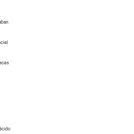
aban
cial
iacas
 ácido