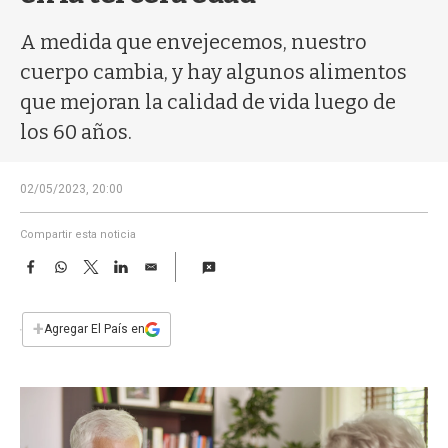
a
A medida que envejecemos, nuestro
cuerpo cambia, y hay algunos alimentos
que mejoran la calidad de vida luego de
los 60 años.
02/05/2023, 20:00
Compartir esta noticia
F
W
T
L
E
a
h
w
i
m
c
a
i
n
a
e
t
t
k
i
+
Agregar El País en
b
s
t
e
l
o
A
e
d
o
p
r
I
k
p
n