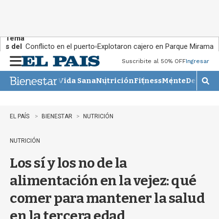
Tema
s del
Conflicto en el puerto
Explotaron cajero en Parque Miramar
día:
Suscribite al 50% OFF
Ingresar
M
e
Vida Sana
Nutrición
Fitness
Mente
Descans
n
M
u
o
s
t
EL PAÍS
BIENESTAR
NUTRICIÓN
r
a
NUTRICIÓN
r
b
Los sí y los no de la
�
s
alimentación en la vejez: qué
q
u
comer para mantener la salud
e
d
en la tercera edad