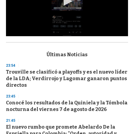
0
s
e
c
Últimas Noticias
o
n
23:54
d
Trouville se clasificó a playoffs y es el nuevo líder
s
o
de la LDA; Verdirrojo y Lagomar ganaron puntos
f
directos
3
3
s
23:45
e
Conocé los resultados de la Quiniela y la Tómbola
c
nocturna del viernes 7 de agosto de 2026
o
n
d
21:45
s
El nuevo rumbo que promete Abelardo De la
Espriella para Colombia: "Orden, autoridad y