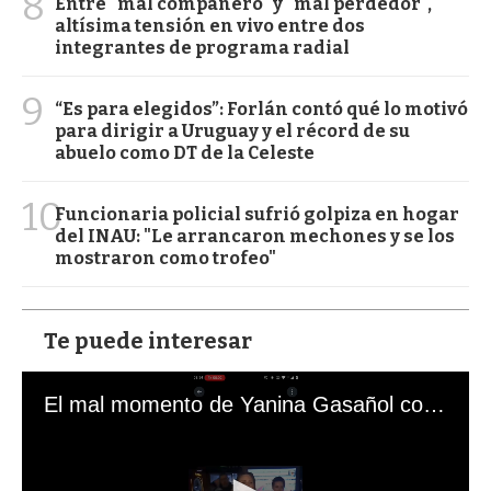
8
Entre "mal compañero" y "mal perdedor",
altísima tensión en vivo entre dos
integrantes de programa radial
9
“Es para elegidos”: Forlán contó qué lo motivó
para dirigir a Uruguay y el récord de su
abuelo como DT de la Celeste
10
Funcionaria policial sufrió golpiza en hogar
del INAU: "Le arrancaron mechones y se los
mostraron como trofeo"
Te puede interesar
El mal momento de Yanina Gasañol con un hincha argentino en "Subrayado"