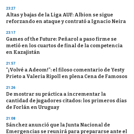
n
d
23:27
s
Altas y bajas de la Liga AUF: Albion se sigue
reforzando en ataque y contrató a Ignacio Neira
23:17
Games of the Future: Peñarol a paso firme se
metió en los cuartos de final de la competencia
en Kazajistán
21:57
"¡Volvé a Adeom!": el filoso comentario de Yesty
Prieto a Valeria Ripoll en plena Cena de Famosos
21:26
De mostrar su práctica a incrementar la
cantidad de jugadores citados: los primeros días
de Forlán en Uruguay
21:08
Sánchez anunció que la Junta Nacional de
Emergencias se reunirá para prepararse ante el