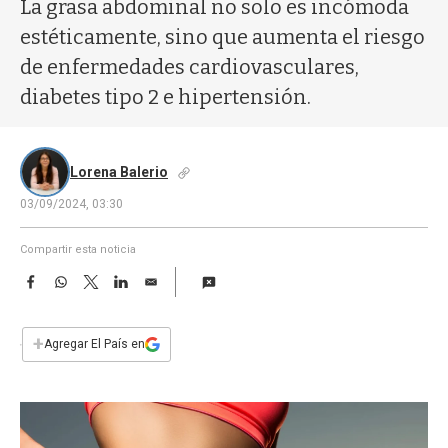
a
La grasa abdominal no solo es incómoda
estéticamente, sino que aumenta el riesgo
de enfermedades cardiovasculares,
diabetes tipo 2 e hipertensión.
Lorena Balerio
03/09/2024, 03:30
Compartir esta noticia
F
W
T
L
E
a
h
w
i
m
c
a
i
n
a
e
t
t
k
i
+
Agregar El País en
b
s
t
e
l
o
A
e
d
o
p
r
I
k
p
n