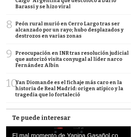
Caigo" Argentina que descolocó a Darío
Barassi y se hizo viral
8
Peón rural murió en Cerro Largo tras ser
alcanzado por un rayo; hubo desplazados y
destrozos en varias zonas
9
Preocupación en INR tras resolución judicial
que autorizó visita conyugal al líder narco
Fernández Albín
10
Yan Diomande es el fichaje más caro en la
historia de Real Madrid: origen atípico y la
tragedia que lo fortaleció
Te puede interesar
El mal momento de Yanina Gasañol con un hincha argentino en "Subrayado"