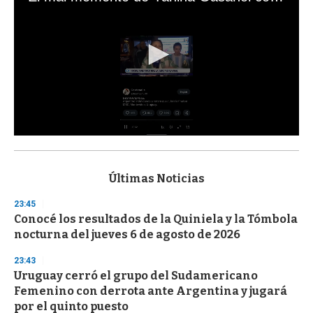
0
s
e
c
Últimas Noticias
o
n
23:45
d
Conocé los resultados de la Quiniela y la Tómbola
s
o
nocturna del jueves 6 de agosto de 2026
f
3
23:43
3
s
Uruguay cerró el grupo del Sudamericano
e
Femenino con derrota ante Argentina y jugará
c
por el quinto puesto
o