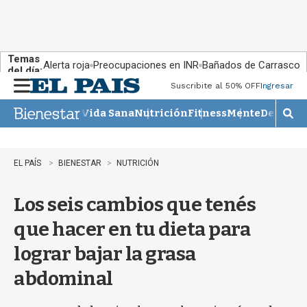
Temas
Alerta roja
Preocupaciones en INR
Bañados de Carrasco
del día:
Suscribite al 50% OFF
Ingresar
M
e
Vida Sana
Nutrición
Fitness
Mente
Descans
n
M
u
o
s
t
EL PAÍS
BIENESTAR
NUTRICIÓN
r
a
Los seis cambios que tenés
r
b
que hacer en tu dieta para
�
s
lograr bajar la grasa
q
u
abdominal
e
d