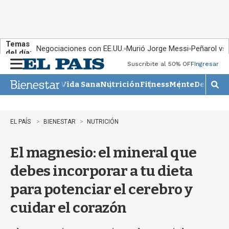
Temas
Negociaciones con EE.UU.
Murió Jorge Messi
Peñarol vs
del día:
Suscribite al 50% OFF
Ingresar
M
e
Vida Sana
Nutrición
Fitness
Mente
Descans
n
M
u
o
s
t
EL PAÍS
BIENESTAR
NUTRICIÓN
r
a
El magnesio: el mineral que
r
b
debes incorporar a tu dieta
�
s
para potenciar el cerebro y
q
u
cuidar el corazón
e
d