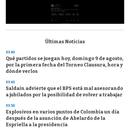
0
s
e
c
Últimas Noticias
o
n
03:40
d
Qué partidos se juegan hoy, domingo 9 de agosto,
s
o
por la primera fecha del Torneo Clausura, hora y
f
dónde verlos
3
3
s
03:40
e
Saldain advierte que el BPS está mal asesorando
c
a jubilados por la posibilidad de volver a trabajar
o
n
d
03:30
s
Explosivos en varios puntos de Colombia un día
después de la asunción de Abelardo de la
Espriella a la presidencia