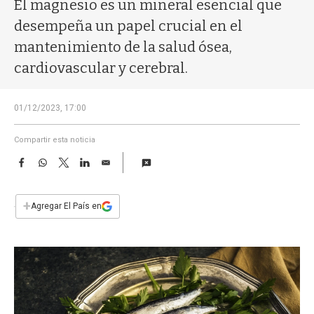
a
El magnesio es un mineral esencial que
desempeña un papel crucial en el
mantenimiento de la salud ósea,
cardiovascular y cerebral.
01/12/2023, 17:00
Compartir esta noticia
F
W
T
L
E
a
h
w
i
m
c
a
i
n
a
e
t
t
k
i
+
Agregar El País en
b
s
t
e
l
o
A
e
d
o
p
r
I
k
p
n