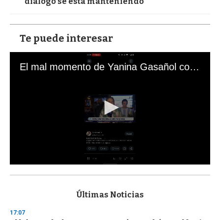
diálogo se está manteniendo
Te puede interesar
El mal momento de Yanina Gasañol con un hincha argentino en "Subrayado"
0
s
e
c
Últimas Noticias
o
n
17:07
d