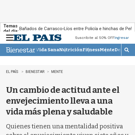
Temas
Bañados de Carrasco
Líos entre Policía e hinchas de Peña
del día:
Suscribite al 50% OFF
Ingresar
M
e
Vida Sana
Nutrición
Fitness
Mente
Descans
n
M
u
o
s
t
EL PAÍS
BIENESTAR
MENTE
r
a
Un cambio de actitud ante el
r
b
envejecimiento lleva a una
�
s
vida más plena y saludable
q
u
e
Quienes tienen una mentalidad positiva
d