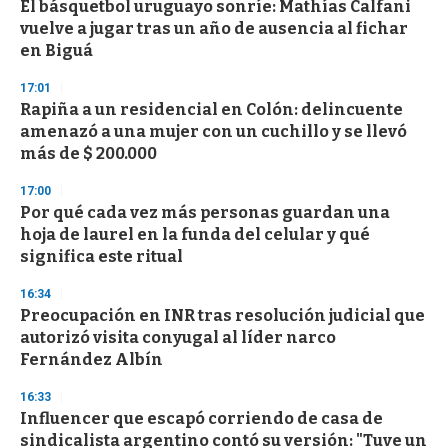
El básquetbol uruguayo sonríe: Mathías Calfani
s
o
vuelve a jugar tras un año de ausencia al fichar
f
en Biguá
3
3
s
17:01
e
Rapiña a un residencial en Colón: delincuente
c
amenazó a una mujer con un cuchillo y se llevó
o
n
más de $ 200.000
d
s
17:00
Por qué cada vez más personas guardan una
hoja de laurel en la funda del celular y qué
significa este ritual
16:34
Preocupación en INR tras resolución judicial que
autorizó visita conyugal al líder narco
Fernández Albín
16:33
Influencer que escapó corriendo de casa de
sindicalista argentino contó su versión: "Tuve un