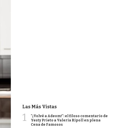
Las Más Vistas
1
"¡Volvé a Adeom!": el filoso comentario de
Yesty Prieto a Valeria Ripoll en plena
Cena de Famosos