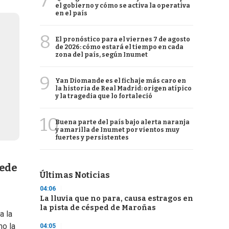
7
el gobierno y cómo se activa la operativa
en el país
8
El pronóstico para el viernes 7 de agosto
de 2026: cómo estará el tiempo en cada
zona del país, según Inumet
9
Yan Diomande es el fichaje más caro en
la historia de Real Madrid: origen atípico
y la tragedia que lo fortaleció
10
Buena parte del país bajo alerta naranja
y amarilla de Inumet por vientos muy
fuertes y persistentes
uede
Últimas Noticias
04:06
La lluvia que no para, causa estragos en
la pista de césped de Maroñas
a la
mo la
04:05