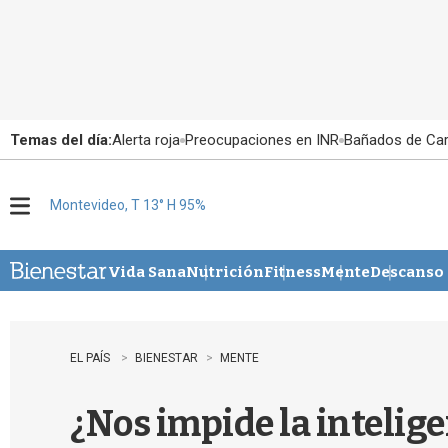
Temas del día:
Alerta roja
Preocupaciones en INR
Bañados de Ca
Montevideo, T 13° H 95%
M
e
n
u
Vida Sana
Nutrición
Fitness
Mente
Descanso
EL PAÍS
BIENESTAR
MENTE
¿Nos impide la intelige