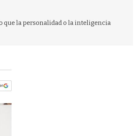
s
q
u
e
o que la personalidad o la inteligencia
d
a
 en