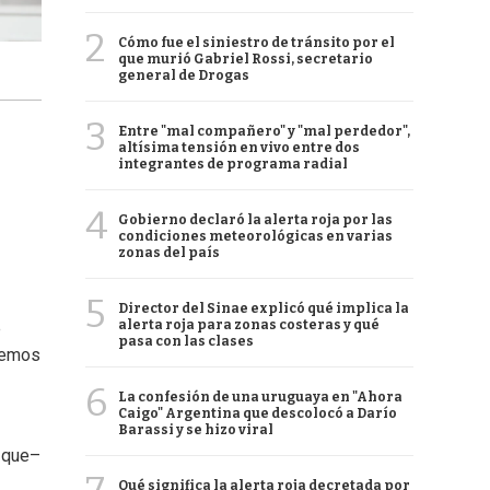
2
Cómo fue el siniestro de tránsito por el
que murió Gabriel Rossi, secretario
general de Drogas
3
Entre "mal compañero" y "mal perdedor",
altísima tensión en vivo entre dos
integrantes de programa radial
4
Gobierno declaró la alerta roja por las
condiciones meteorológicas en varias
zonas del país
5
Director del Sinae explicó qué implica la
alerta roja para zonas costeras y qué
e
pasa con las clases
nemos
6
La confesión de una uruguaya en "Ahora
Caigo" Argentina que descolocó a Darío
Barassi y se hizo viral
 que–
Qué significa la alerta roja decretada por