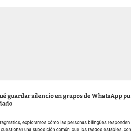
qué guardar silencio en grupos de WhatsApp p
idado
Pragmatics, exploramos cómo las personas bilingües responden 
os cuestionan una suposición común: que los rasgos estables, co