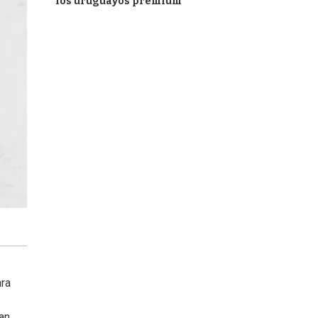
los uruguayos premium
ara
an