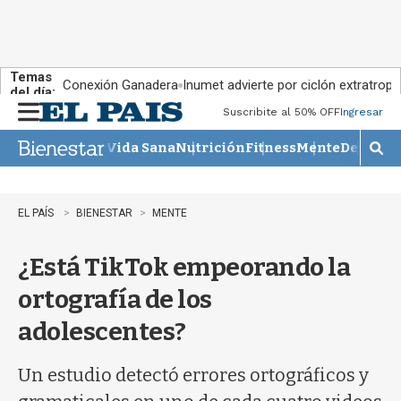
Temas
Conexión Ganadera
Inumet advierte por ciclón extratropi
del día:
Suscribite al 50% OFF
Ingresar
M
e
Vida Sana
Nutrición
Fitness
Mente
Descans
n
M
u
o
s
t
EL PAÍS
BIENESTAR
MENTE
r
a
¿Está TikTok empeorando la
r
b
ortografía de los
�
s
adolescentes?
q
u
e
Un estudio detectó errores ortográficos y
d