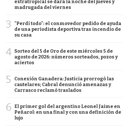
extratropical se dará la noche del jueves y
madrugada del viernes
3
"Perdí todo": el conmovedor pedido de ayuda
de una periodista deportiva tras incendio de
su casa
4
Sorteo del 5 de Oro de este miércoles 5 de
agosto de 2026: números sorteados, pozos y
aciertos
5
Conexión Ganadera: Justicia prorrogó las
cautelares; Cabral denunció amenazas y
Carrasco reclamó traslados
6
El primer gol del argentino Leonel Jaime en
Peñarol: en una final y con una definición de
lujo