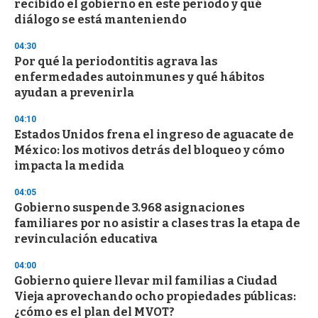
recibido el gobierno en este período y qué
c
diálogo se está manteniendo
o
n
d
04:30
s
Por qué la periodontitis agrava las
enfermedades autoinmunes y qué hábitos
ayudan a prevenirla
04:10
Estados Unidos frena el ingreso de aguacate de
México: los motivos detrás del bloqueo y cómo
impacta la medida
04:05
Gobierno suspende 3.968 asignaciones
familiares por no asistir a clases tras la etapa de
revinculación educativa
04:00
Gobierno quiere llevar mil familias a Ciudad
Vieja aprovechando ocho propiedades públicas:
¿cómo es el plan del MVOT?