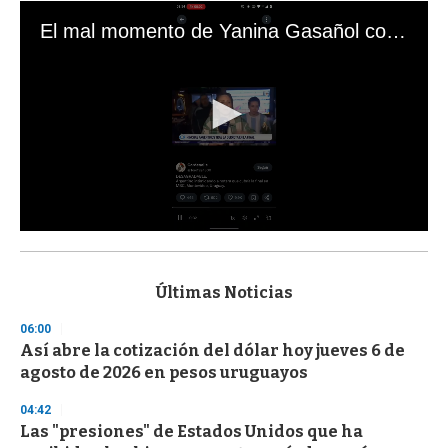
El mal momento de Yanina Gasañol con un hincha argentino en "Subrayado"
0
s
e
c
Últimas Noticias
o
n
06:00
d
Así abre la cotización del dólar hoy jueves 6 de
s
o
agosto de 2026 en pesos uruguayos
f
3
04:42
3
s
Las "presiones" de Estados Unidos que ha
e