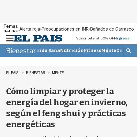
Temas
Alerta roja
Preocupaciones en INR
Bañados de Carrasco
del día:
Suscribite al 50% OFF
Ingresar
M
e
Vida Sana
Nutrición
Fitness
Mente
Descans
n
M
u
o
s
t
EL PAÍS
BIENESTAR
MENTE
r
a
Cómo limpiar y proteger la
r
b
energía del hogar en invierno,
�
s
según el feng shui y prácticas
q
u
energéticas
e
d