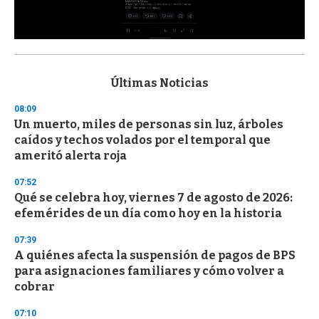
0
s
e
c
Últimas Noticias
o
n
08:09
d
Un muerto, miles de personas sin luz, árboles
s
o
caídos y techos volados por el temporal que
f
ameritó alerta roja
3
3
s
07:52
e
Qué se celebra hoy, viernes 7 de agosto de 2026:
c
efemérides de un día como hoy en la historia
o
n
d
07:39
s
A quiénes afecta la suspensión de pagos de BPS
para asignaciones familiares y cómo volver a
cobrar
07:10