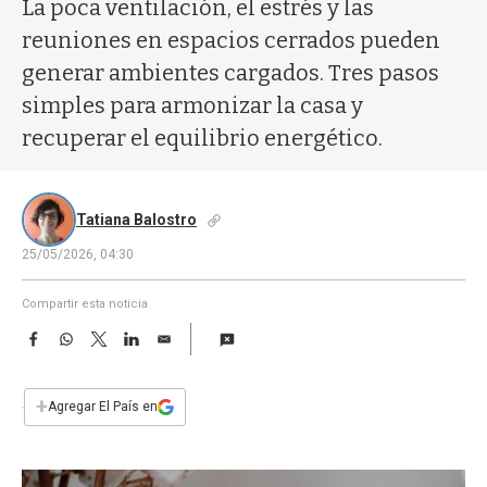
a
La poca ventilación, el estrés y las
reuniones en espacios cerrados pueden
generar ambientes cargados. Tres pasos
simples para armonizar la casa y
recuperar el equilibrio energético.
Tatiana Balostro
25/05/2026, 04:30
Compartir esta noticia
F
W
T
L
E
a
h
w
i
m
c
a
i
n
a
e
t
t
k
i
+
Agregar El País en
b
s
t
e
l
o
A
e
d
o
p
r
I
k
p
n