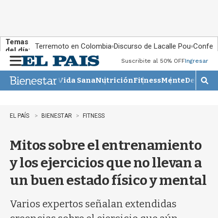
Temas
Terremoto en Colombia
Discurso de Lacalle Pou
Confere
del día:
Suscribite al 50% OFF
Ingresar
M
e
Vida Sana
Nutrición
Fitness
Mente
Descans
n
M
u
o
s
t
EL PAÍS
BIENESTAR
FITNESS
r
a
Mitos sobre el entrenamiento
r
b
y los ejercicios que no llevan a
�
s
un buen estado físico y mental
q
u
e
Varios expertos señalan extendidas
d