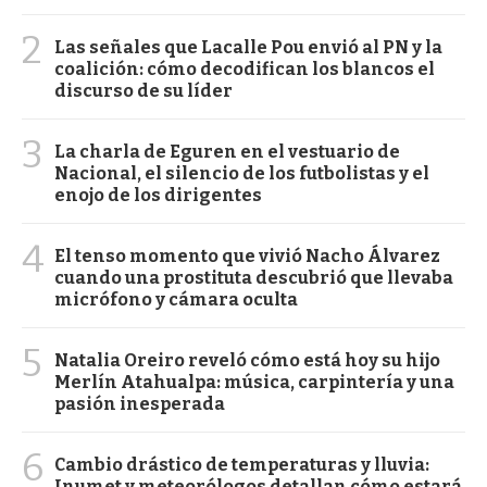
2
Las señales que Lacalle Pou envió al PN y la
coalición: cómo decodifican los blancos el
discurso de su líder
3
La charla de Eguren en el vestuario de
Nacional, el silencio de los futbolistas y el
enojo de los dirigentes
4
El tenso momento que vivió Nacho Álvarez
cuando una prostituta descubrió que llevaba
micrófono y cámara oculta
5
Natalia Oreiro reveló cómo está hoy su hijo
Merlín Atahualpa: música, carpintería y una
pasión inesperada
6
Cambio drástico de temperaturas y lluvia:
Inumet y meteorólogos detallan cómo estará