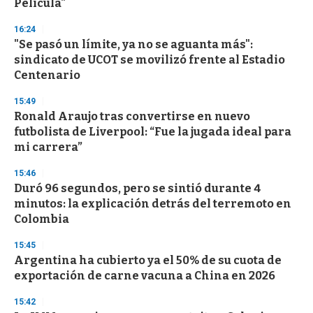
Película"
3
3
s
16:24
e
"Se pasó un límite, ya no se aguanta más":
c
sindicato de UCOT se movilizó frente al Estadio
o
n
Centenario
d
s
15:49
Ronald Araujo tras convertirse en nuevo
futbolista de Liverpool: “Fue la jugada ideal para
mi carrera”
15:46
Duró 96 segundos, pero se sintió durante 4
minutos: la explicación detrás del terremoto en
Colombia
15:45
Argentina ha cubierto ya el 50% de su cuota de
exportación de carne vacuna a China en 2026
15:42