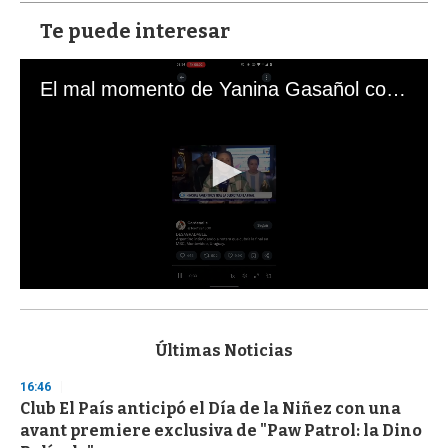
Te puede interesar
El mal momento de Yanina Gasañol con un hincha argentino en "Subrayado"
0
s
e
c
Últimas Noticias
o
n
16:46
d
Club El País anticipó el Día de la Niñez con una
s
o
avant premiere exclusiva de "Paw Patrol: la Dino
f