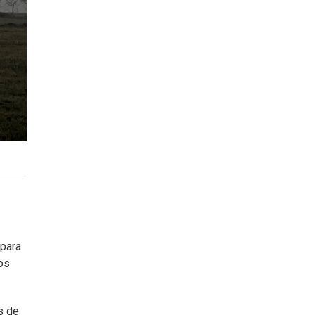
 para
os
s de