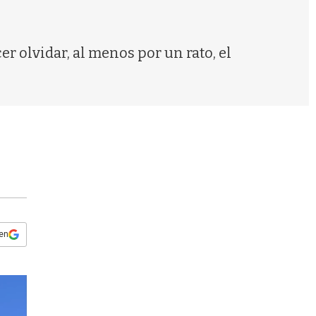
s
q
u
e
er olvidar, al menos por un rato, el
d
a
 en