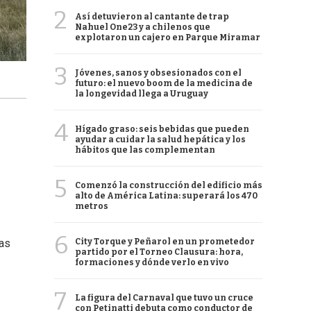
2
Así detuvieron al cantante de trap
Nahuel One23 y a chilenos que
explotaron un cajero en Parque Miramar
3
Jóvenes, sanos y obsesionados con el
futuro: el nuevo boom de la medicina de
la longevidad llega a Uruguay
4
Hígado graso: seis bebidas que pueden
ayudar a cuidar la salud hepática y los
hábitos que las complementan
5
Comenzó la construcción del edificio más
alto de América Latina: superará los 470
metros
6
City Torque y Peñarol en un prometedor
sas
partido por el Torneo Clausura: hora,
formaciones y dónde verlo en vivo
7
La figura del Carnaval que tuvo un cruce
con Petinatti debuta como conductor de