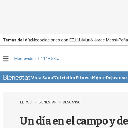
Temas del día:
Negociaciones con EE.UU.
Murió Jorge Messi
Peña
Montevideo, T 11° H 58%
M
e
n
u
Vida Sana
Nutrición
Fitness
Mente
Descanso
EL PAÍS
BIENESTAR
DESCANSO
Un día en el campo y d