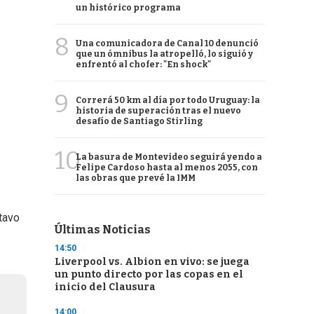
un histórico programa
8
Una comunicadora de Canal 10 denunció
que un ómnibus la atropelló, lo siguió y
enfrentó al chofer: "En shock"
9
Correrá 50 km al día por todo Uruguay: la
historia de superación tras el nuevo
desafío de Santiago Stirling
10
La basura de Montevideo seguirá yendo a
Felipe Cardoso hasta al menos 2055, con
las obras que prevé la IMM
tavo
Últimas Noticias
14:50
Liverpool vs. Albion en vivo: se juega
un punto directo por las copas en el
inicio del Clausura
14:00