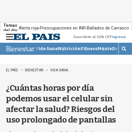
Temas
Alerta roja
Preocupaciones en INR
Bañados de Carrasco
del día:
Suscribite al 50% OFF
Ingresar
M
e
Vida Sana
Nutrición
Fitness
Mente
Descans
n
M
u
o
s
t
EL PAÍS
BIENESTAR
VIDA SANA
r
a
¿Cuántas horas por día
r
b
podemos usar el celular sin
�
s
afectar la salud? Riesgos del
q
u
uso prolongado de pantallas
e
d