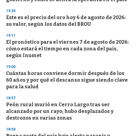
c
o
19:35
n
d
Este es el precio del oro hoy 6 de agosto de 2026:
s
su valor, según los datos del BROU
19:11
El pronóstico para el viernes 7 de agosto de 2026:
cómo estará el tiempo en cada zona del país,
según Inumet
19:00
Cuántas horas conviene dormir después de los
60 años y por qué el descanso sigue siendo clave
para la salud
18:57
Peón rural murió en Cerro Largo tras ser
alcanzado por un rayo; hubo desplazados y
destrozos en varias zonas
18:50
Buena parte del país bajo alerta naranja y