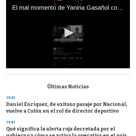
El mal momento de Yanina Gasañol con un hincha argentino en "Subrayado"
0
s
e
c
Últimas Noticias
o
n
19:41
d
Daniel Enríquez, de exitoso pasaje por Nacional,
s
o
vuelve a Colón en el rol de director deportivo
f
3
19:41
3
s
Qué significa la alerta roja decretada por el
e
gobierno y cómo se activa la operativa en el país