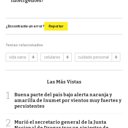
inteligentes?
¿Encontraste un error?
Reportar
Temas relacionados
vida sana
celulares
cuidado personal
Las Más Vistas
1
Buena parte del país bajo alerta naranja y
amarilla de Inumet por vientos muy fuertes y
persistentes
2
Murió el secretario general de la Junta
Nacional de Drogas tras un siniestro de