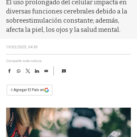
a
El uso prolongado del celular impacta en
diversas funciones cerebrales debido a la
sobreestimulación constante; además,
afecta la piel, los ojos y la salud mental.
19/02/2025, 04:30
Compartir esta noticia
F
W
T
L
E
a
h
w
i
m
c
a
i
n
a
e
t
t
k
i
+
Agregar El País en
b
s
t
e
l
o
A
e
d
o
p
r
I
k
p
n