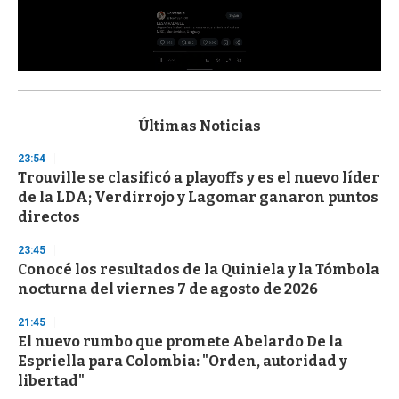
0
s
e
c
Últimas Noticias
o
n
23:54
d
Trouville se clasificó a playoffs y es el nuevo líder
s
o
de la LDA; Verdirrojo y Lagomar ganaron puntos
f
directos
3
3
s
23:45
e
Conocé los resultados de la Quiniela y la Tómbola
c
nocturna del viernes 7 de agosto de 2026
o
n
d
21:45
s
El nuevo rumbo que promete Abelardo De la
Espriella para Colombia: "Orden, autoridad y
libertad"