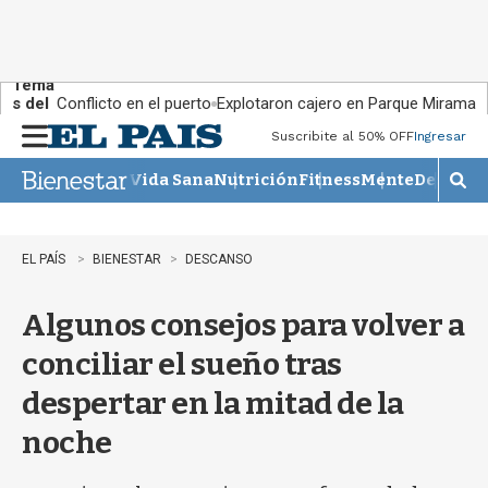
Tema
s del
Conflicto en el puerto
Explotaron cajero en Parque Miramar
día:
Suscribite al 50% OFF
Ingresar
M
e
Vida Sana
Nutrición
Fitness
Mente
Descans
n
M
u
o
s
t
EL PAÍS
BIENESTAR
DESCANSO
r
a
Algunos consejos para volver a
r
b
conciliar el sueño tras
�
s
despertar en la mitad de la
q
u
noche
e
d