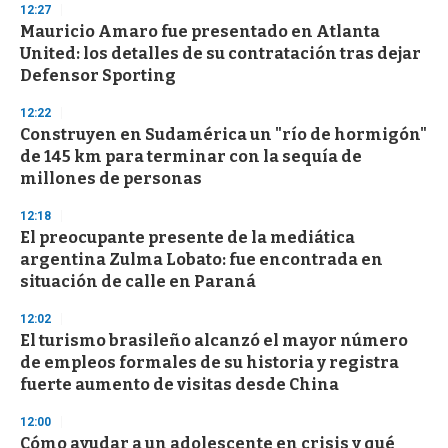
s
12:27
Mauricio Amaro fue presentado en Atlanta
United: los detalles de su contratación tras dejar
Defensor Sporting
12:22
Construyen en Sudamérica un "río de hormigón"
de 145 km para terminar con la sequía de
millones de personas
12:18
El preocupante presente de la mediática
argentina Zulma Lobato: fue encontrada en
situación de calle en Paraná
12:02
El turismo brasileño alcanzó el mayor número
de empleos formales de su historia y registra
fuerte aumento de visitas desde China
12:00
Cómo ayudar a un adolescente en crisis y qué