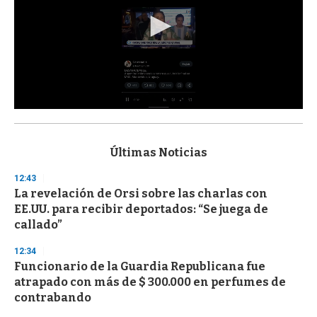
0
s
e
c
Últimas Noticias
o
n
12:43
d
La revelación de Orsi sobre las charlas con
s
o
EE.UU. para recibir deportados: “Se juega de
f
callado”
3
3
s
12:34
e
Funcionario de la Guardia Republicana fue
c
atrapado con más de $ 300.000 en perfumes de
o
n
contrabando
d