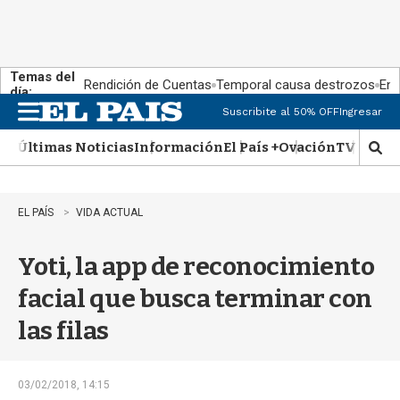
Temas del
Rendición de Cuentas
Temporal causa destrozos
En 
día:
Suscribite al 50% OFF
Ingresar
M
e
Últimas Noticias
Información
El País +
Ovación
TV Show
n
M
u
o
s
t
EL PAÍS
VIDA ACTUAL
r
a
Yoti, la app de reconocimiento
r
b
facial que busca terminar con
�
s
las filas
q
u
e
d
03/02/2018, 14:15