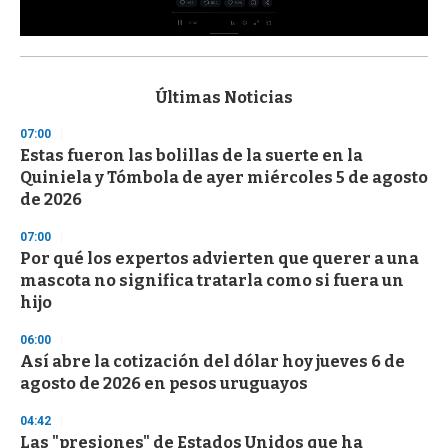
0
s
e
c
Últimas Noticias
o
n
07:00
d
Estas fueron las bolillas de la suerte en la
s
o
Quiniela y Tómbola de ayer miércoles 5 de agosto
f
de 2026
3
3
s
07:00
e
Por qué los expertos advierten que querer a una
c
mascota no significa tratarla como si fuera un
o
n
hijo
d
s
06:00
Así abre la cotización del dólar hoy jueves 6 de
agosto de 2026 en pesos uruguayos
04:42
Las "presiones" de Estados Unidos que ha