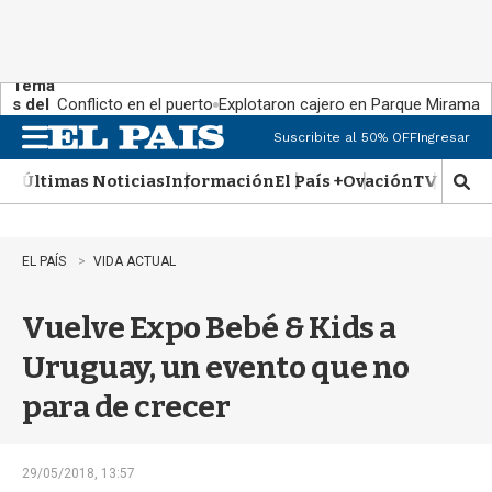
Tema
s del
Conflicto en el puerto
Explotaron cajero en Parque Miramar
día:
Suscribite al 50% OFF
Ingresar
M
e
Últimas Noticias
Información
El País +
Ovación
TV Show
n
M
u
o
s
t
EL PAÍS
VIDA ACTUAL
r
a
Vuelve Expo Bebé & Kids a
r
b
Uruguay, un evento que no
�
s
para de crecer
q
u
e
d
29/05/2018, 13:57