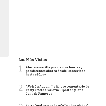
Las Más Vistas
1
Alerta amarilla por vientos fuertes y
persistentes abarca desde Montevideo
hasta el Chuy
2
"¡Volvé a Adeom!": el filoso comentario de
Yesty Prieto a Valeria Ripoll en plena
Cena de Famosos
Entre "mal compañero" y "mal perdedor",