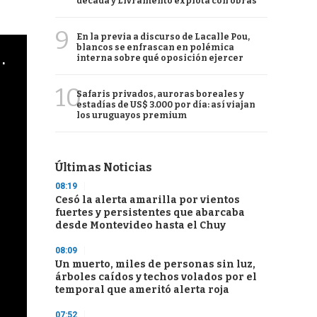
década y Livramento explota con obras
9
En la previa a discurso de Lacalle Pou,
blancos se enfrascan en polémica
cha argentino en "Subrayado"
interna sobre qué oposición ejercer
10
Safaris privados, auroras boreales y
estadías de US$ 3.000 por día: así viajan
los uruguayos premium
Últimas Noticias
08:19
Cesó la alerta amarilla por vientos
fuertes y persistentes que abarcaba
desde Montevideo hasta el Chuy
08:09
Un muerto, miles de personas sin luz,
árboles caídos y techos volados por el
temporal que ameritó alerta roja
07:52