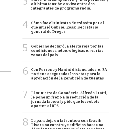
3
altísima tensión en vivo entre dos
integrantes de programa radial
4
Cómo fue el siniestro de tránsito por el
que murió Gabriel Rossi, secretario
general de Drogas
5
Gobierno declaró la alerta roja por las
condiciones meteorológicas en varias
zonas del país
6
Con Perrone y Manini distanciados, el FA
no tiene asegurados los votos para la
aprobación de la Rendición de Cuentas
7
El ministro de Ganadería, Alfredo Fratti,
le pone un freno a la reducción de la
jornada laboral y pide que los robots
aporten al BPS
8
La paradoja en la frontera con Brasil:
Rivera no construye edificios hace una