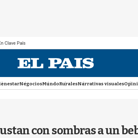
En Clave País
ienestar
Negocios
Mundo
Rurales
Narrativas visuales
Opin
asustan con sombras a un be