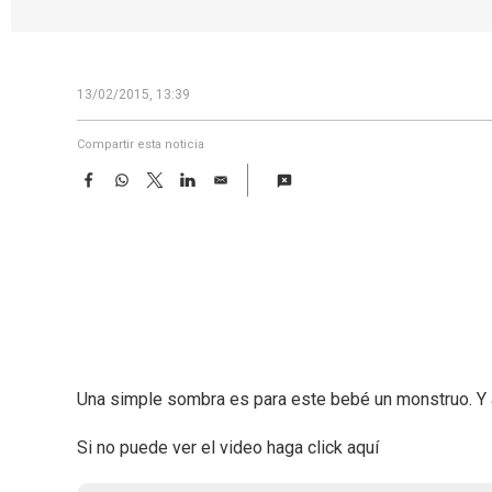
13/02/2015, 13:39
Compartir esta noticia
F
W
T
L
E
a
h
w
i
m
c
a
i
n
a
e
t
t
k
i
b
s
t
e
l
o
A
e
d
o
p
r
I
k
p
n
Una simple sombra es para este bebé un monstruo. Y as
Si no puede ver el video haga click aquí