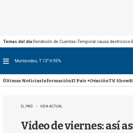
Temas del día:
Rendición de Cuentas
Temporal causa destrozos
Montevideo, T 13° H 95%
M
e
n
u
Últimas Noticias
Información
El País +
Ovación
TV Show
B
EL PAÍS
VIDA ACTUAL
Video de viernes: así 