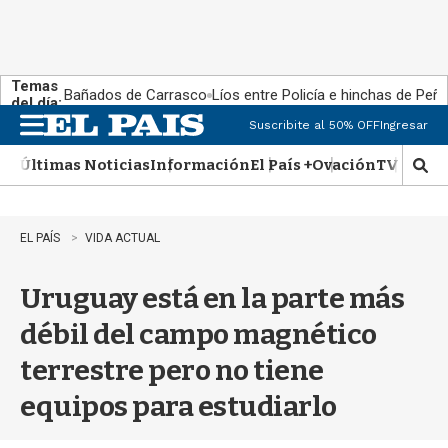
Temas
Bañados de Carrasco
Líos entre Policía e hinchas de Peña
del día:
Suscribite al 50% OFF
Ingresar
M
e
Últimas Noticias
Información
El País +
Ovación
TV Show
n
M
u
o
s
t
EL PAÍS
VIDA ACTUAL
r
a
Uruguay está en la parte más
r
b
débil del campo magnético
�
s
terrestre pero no tiene
q
u
equipos para estudiarlo
e
d