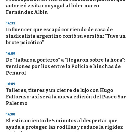
o
autorizó visita conyugal al líder narco
f
Fernández Albín
3
3
s
16:33
e
Influencer que escapó corriendo de casa de
c
sindicalista argentino contó su versión: "Tuve un
o
n
brote psicótico"
d
s
16:09
De "faltaron porteros" a "llegaron sobre la hora":
versiones por líos entre la Policía e hinchas de
Peñarol
16:09
Talleres, títeres y un cierre de lujo con Hugo
Fattoruso: así será la nueva edición del Paseo Sur
Palermo
16:00
El estiramiento de 5 minutos al despertar que
ayuda a proteger las rodillas y reduce la rigidez