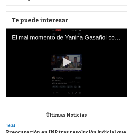
Te puede interesar
El mal momento de Yanina Gasañol con un hincha argentino en "Subrayado"
0
s
e
c
Últimas Noticias
o
n
16:34
d
Preocupación en INR tras resolución judicial que
s