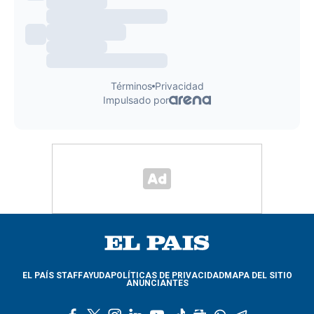
EL PAÍS STAFF
AYUDA
POLÍTICAS DE PRIVACIDAD
MAPA DEL SITIO
ANUNCIANTES
f
t
i
l
y
t
g
w
t